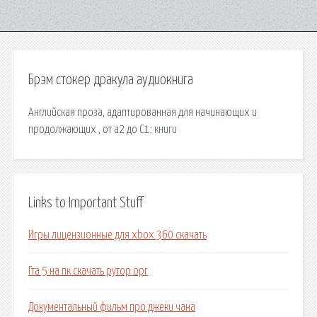
Брэм стокер дракула аудиокнига
Английская проза, адаптированная для начинающих и
продолжающих , от a2 до С1: книги
Links to Important Stuff
Игры лицензионные для xbox 360 скачать
Гта 5 на пк скачать рутор орг
Документальный фильм про джеки чана