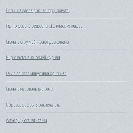
Песни на слова доризо mp3 скачать
Гдз по физике решебник 11 класс мякишев
Скачать игру майнкрафт драконами
Мир счастливых семей журнал
La vie en rose минусовка оригинал
Скачать музыкальные биты
Образец цифры 8 распечатать
Wave 525 скачать темы