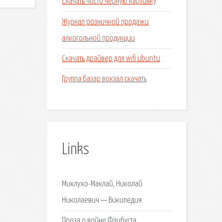
Скачать чисто черную картинку
Журнал розничной продажи
алкогольной продукции
Скачать драйвер для wifi ubuntu
Группа базар вокзал скачать
Links
Миклухо-Маклай, Николай
Николаевич — Википедия.
Проза о войне Флибуста.