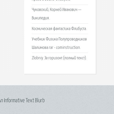
Чуковский, Корней Иванович —
Википедия.
Космическая фантастика Флибуста.
Учебник Физика Полупроводников
Шалимова.rar - cominstruction.
Zlobniy. За горизонт.(полный текст).
n Informative Text Blurb