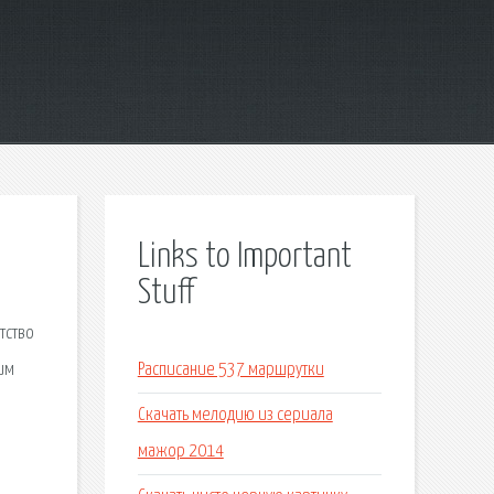
Links to Important
Stuff
тство
им
Расписание 537 маршрутки
Скачать мелодию из сериала
мажор 2014