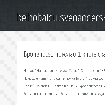
beihobaidu.svenanders
Броненосец николай 1 книга ск
Николай Николаевич Миклухо-Маклай; Фотография 1870-
Помощь и контакты; Книжная полка; Блоги; Форумы. Де
Корней Чуковский. Шевкопляс Б.В - Микропроцессорные
больницы меня довольно банально выпихнули на следую