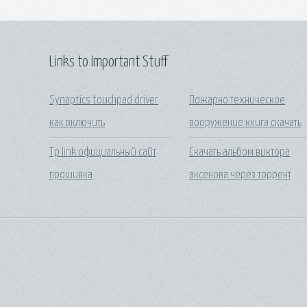
Links to Important Stuff
Synaptics touchpad driver
Пожарно техническое
как включить
вооружение книга скачать
Tp link официальный сайт
Скачать альбом виктора
прошивка
аксенова через торрент