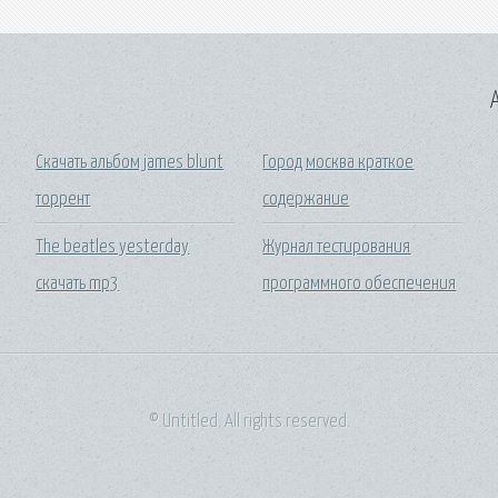
A
Скачать альбом james blunt
Город москва краткое
торрент
содержание
The beatles yesterday
Журнал тестирования
скачать mp3
программного обеспечения
© Untitled. All rights reserved.