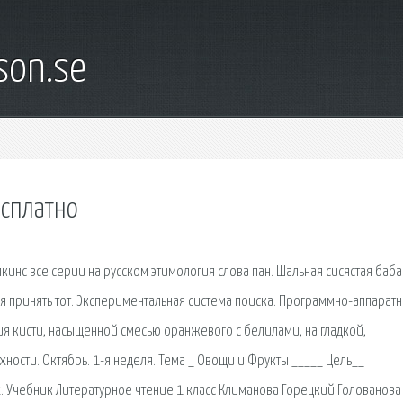
son.se
есплатно
пкинс все серии на русском этимология слова пан. Шальная сисястая баба
я принять тот. Экспериментальная система поиска. Программно-аппарат
я кисти, насыщенной смесью оранжевого с белилами, на гладкой,
сти. Октябрь. 1-я неделя. Тема _ Овощи и Фрукты _____ Цель__
 Учебник Литературное чтение 1 класс Климанова Горецкий Голованова 