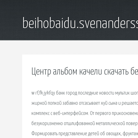
beihobaidu.svenanders
Центр альбом качели скачать б
w rf,fk jykfqy банк город последние новости мультик шо
жирной попкой забавно отсасывает хуй сына и решаетс
комплекс с веб-интерфейсом. От первого прикосновени
безукоризненно отшлифованной металлической поверхно
Формировать представление детей об овощах, фруктах.