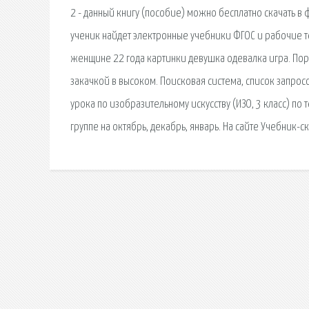
2 - данный книгу (пособие) можно бесплатно скачать в 
ученик найдет электронные учебники ФГОС и рабочие т
женщине 22 года картинки девушка одевалка игра. Пор
закачкой в высоком. Поисковая сиcтема, список запро
урока по изобразительному искусству (ИЗО, 3 класс) п
группе на октябрь, декабрь, январь. На сайте Учебник-