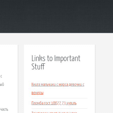
Links to Important
Stuff
 с
ный
Книга мальчики с марса девочки с
венеры
Пломба гост 18677 73 купить
часть