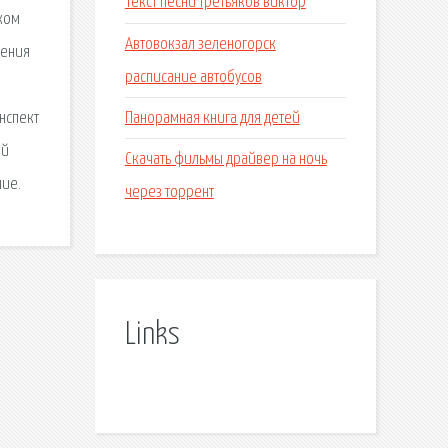
Текст песни третьяков виктор
.ком
Автовокзал зеленогорск
дения
расписание автобусов
Панорамная книга для детей
нспект
ей
Скачать фильмы драйвер на ночь
чие.
через торрент
Links