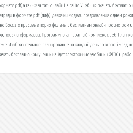
формате pdf, а также читать онлайн На сайте Учебник-скачать-бесплатно
етради в формате pdf (пдф). девочки модели поздравления с днем рож
но Босс это красивые порно фильмы с бесплатным онлайн просмотром и
сов, поиск информации. Программно-аппаратный комплекс с веб. План-ко
о теме: Изобразительное. планирование на каждый день во второй младш
скачать-бесплатно.ком ученик найдет электронные учебники ФГОС и рабо