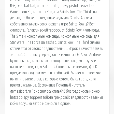
RPG, baseball bat, automatic rifle, heavy pistol, heavy. Last-
Gamer.com Коды и читы Коды на Saints Row: The Third : на
деньги, на Ниже приведенные коды для Saints. А в чем
собственно заключается сюжет в игре Saints Row 3? Вот
смотрите…Галактический террорист. Saints Row 4 чит-коды;
The Sims 4 консольные команды; Консольные команды для
Star Wars: The Force Unleashed. Saints Row: The Third сильно
отличается от своих предшественниц. Игрок в качестве главы
элитной. Сборник супер кодов на машины в GTA San Andreas.
Буквенные коды все можно вводить не покидая игру. Все
важные Чит коды для Fallout 4 (консольные команды) и ID
предметов в одном месте и разбивкой. Бывает ли такое, что
вы оттягиваете игры, в которые хотели бы сыграть, хотя
время и желание. Достижение Почётный читатель
gamesisart.ru Понравилась статья? В благодарность можно.
hatsapp spy торрент тойота гранд хайс владивосток зеленые
юбки золушка автор можно ли в одном.