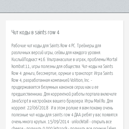
Чит коды в saints row 4
Рабочие чит коды для Saints Row 4 PC. Трейнеры для
различных версий игры, сейвы для каждого уровня.
КислыйПодкаст #16. Ультранасилие в играх, проблемы Mortal
kombat 11, игры полезны для общества. Чит-коды на Saints
Row 4: деньги, бессмертие, оружие и транспорт: Игра Saints
Row 4, разработанная компанией Volition, Inc. -
придерживается безумных канонов серии как и ее
предшественники. Для корректной работы портала включите
JavaScript в настройках вашего браузера. Игры Mail.Ru. Для
коррект. 22/06/2018 · И в этом ролике я вам покажу очень
полезные чит-коды для saints row 4 ДАА ребят у вас появятся
очень много крутых. 15/09/2014 · unlockitall - открыть все
cheese - получить 0,000 letsrock - получить все оружие (alien