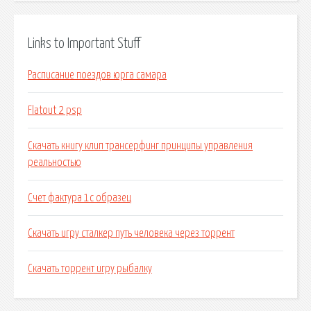
Links to Important Stuff
Расписание поездов юрга самара
Flatout 2 psp
Скачать книгу клип трансерфинг принципы управления
реальностью
Счет фактура 1с образец
Скачать игру сталкер путь человека через торрент
Скачать торрент игру рыбалку