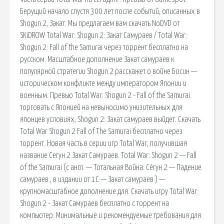
Берущий начало спустя 300 лет после событий, описанных в
Shogun 2, Закат. Мы предлагаем вам скачать NoDVD от
SKiDROW Total War: Shogun 2: Закат Самураев / Total War:
Shogun 2: Fall of the Samurai через торрент бесплатно на
русском. Масштабное дополнение Закат самураев к
популярной стратегии Shogun 2 расскажет о войне Босин —
историческом конфликте между императором Японии и
военным. Превью Total War: Shogun 2 - Fall of the Samurai.
торговать с Японией на невыносимо унизительных для
японцев условиях, Shogun 2: Закат самураев выйдет. Скачать
Total War Shogun 2 Fall of The Samurai бесплатно через
торрент. Новая часть в серии игр Total War, получившая
название Сегун 2 Закат Самураев. Total War: Shogun 2 — Fall
of the Samurai (с англ. — Тотальная Война: Сёгун 2 — Падение
самураев , в издании от 1С — Закат самураев ) —
крупномасштабное дополнение для. Скачать игру Total War:
Shogun 2 - Закат Самураев бесплатно c торрент на
компьютер. Минимальные и рекомендуемые требования для