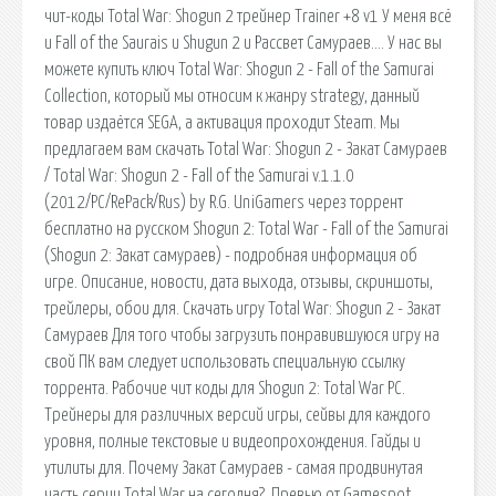
чит-коды Total War: Shogun 2 трейнер Trainer +8 v1 У меня всё
и Fall of the Saurais и Shugun 2 и Рассвет Самураев…. У нас вы
можете купить ключ Total War: Shogun 2 - Fall of the Samurai
Collection, который мы относим к жанру strategy, данный
товар издаётся SEGA, а активация проходит Steam. Мы
предлагаем вам скачать Total War: Shogun 2 - Закат Самураев
/ Total War: Shogun 2 - Fall of the Samurai v.1.1.0
(2012/PC/RePack/Rus) by R.G. UniGamers через торрент
бесплатно на русском Shogun 2: Total War - Fall of the Samurai
(Shogun 2: Закат самураев) - подробная информация об
игре. Описание, новости, дата выхода, отзывы, скриншоты,
трейлеры, обои для. Скачать игру Total War: Shogun 2 - Закат
Самураев Для того чтобы загрузить понравившуюся игру на
свой ПК вам следует использовать специальную ссылку
торрента. Рабочие чит коды для Shogun 2: Total War PC.
Трейнеры для различных версий игры, сейвы для каждого
уровня, полные текстовые и видеопрохождения. Гайды и
утилиты для. Почему Закат Самураев - самая продвинутая
часть серии Total War на сегодня?. Превью от Gamespot