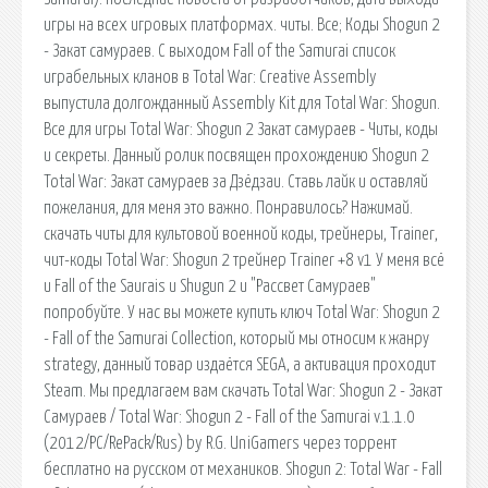
игры на всех игровых платформах. читы. Все; Коды Shogun 2
- Закат самураев. С выходом Fall of the Samurai список
играбельных кланов в Total War: Creative Assembly
выпустила долгожданный Assembly Kit для Total War: Shogun.
Все для игры Total War: Shogun 2 Закат самураев - Читы, коды
и секреты. Данный ролик посвящен прохождению Shogun 2
Total War: Закат самураев за Дзёдзаи. Ставь лайк и оставляй
пожелания, для меня это важно. Понравилось? Нажимай.
скачать читы для культовой военной коды, трейнеры, Trainer,
чит-коды Total War: Shogun 2 трейнер Trainer +8 v1 У меня всё
и Fall of the Saurais и Shugun 2 и "Рассвет Самураев"
попробуйте. У нас вы можете купить ключ Total War: Shogun 2
- Fall of the Samurai Collection, который мы относим к жанру
strategy, данный товар издаётся SEGA, а активация проходит
Steam. Мы предлагаем вам скачать Total War: Shogun 2 - Закат
Самураев / Total War: Shogun 2 - Fall of the Samurai v.1.1.0
(2012/PC/RePack/Rus) by R.G. UniGamers через торрент
бесплатно на русском от механиков. Shogun 2: Total War - Fall