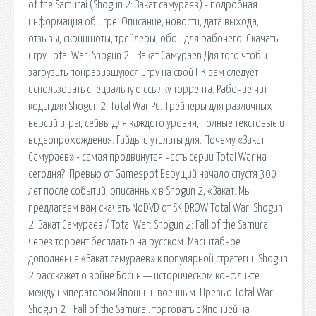
of the Samurai (Shogun 2: Закат самураев) - подробная
информация об игре. Описание, новости, дата выхода,
отзывы, скриншоты, трейлеры, обои для рабочего. Скачать
игру Total War: Shogun 2 - Закат Самураев Для того чтобы
загрузить понравившуюся игру на свой ПК вам следует
использовать специальную ссылку торрента. Рабочие чит
коды для Shogun 2: Total War PC. Трейнеры для различных
версий игры, сейвы для каждого уровня, полные текстовые и
видеопрохождения. Гайды и утилиты для. Почему «Закат
Самураев» - самая продвинутая часть серии Total War на
сегодня?. Превью от Gamespot Берущий начало спустя 300
лет после событий, описанных в Shogun 2, «Закат. Мы
предлагаем вам скачать NoDVD от SKiDROW Total War: Shogun
2: Закат Самураев / Total War: Shogun 2: Fall of the Samurai
через торрент бесплатно на русском. Масштабное
дополнение «Закат самураев» к популярной стратегии Shogun
2 расскажет о войне Босин — историческом конфликте
между императором Японии и военным. Превью Total War:
Shogun 2 - Fall of the Samurai. торговать с Японией на