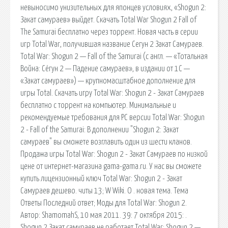
невыносимо унизительных для японцев условиях, «Shogun 2:
Закат самураев» выйдет. Скачать Total War Shogun 2 Fall of
The Samurai бесплатно через торрент. Новая часть в серии
игр Total War, получившая название Сегун 2 Закат Самураев.
Total War: Shogun 2 — Fall of the Samurai (с англ. — «Тотальная
Война: Сёгун 2 — Падение самураев», в издании от 1С —
«Закат самураев») — крупномасштабное дополнение для
игры Total. Скачать игру Total War: Shogun 2 - Закат Самураев
бесплатно c торрент на компьютер. Минимальные и
рекомендуемые требования для PC версии Total War: Shogun
2 - Fall of the Samurai: В дополнении "Shogun 2: Закат
самураев" вы сможете возглавить один из шести кланов.
Продажа игры Total War: Shogun 2 - Закат Самураев по низкой
цене от интернет-магазина gama-gama.ru. У нас вы сможете
купить лицензионный ключ Total War: Shogun 2 - Закат
Самураев дешево. читы 13; W Wiki. О . новая тема. Тема
Ответы Последний ответ; Моды для Total War: Shogun 2.
Автор: ShamomahS, 10 мая 2011. 39: 7 октября 2015: .
Shogun 2 Закат самураев не работает Total War: Shogun 2 —