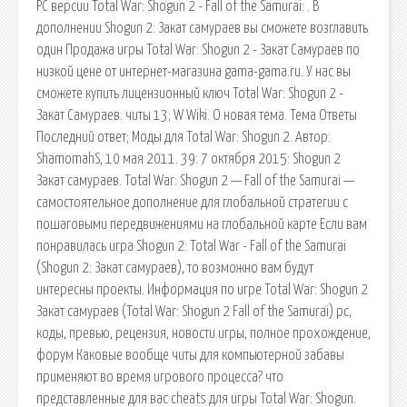
PC версии Total War: Shogun 2 - Fall of the Samurai: . В
дополнении Shogun 2: Закат самураев вы сможете возглавить
один Продажа игры Total War: Shogun 2 - Закат Самураев по
низкой цене от интернет-магазина gama-gama.ru. У нас вы
сможете купить лицензионный ключ Total War: Shogun 2 -
Закат Самураев. читы 13; W Wiki. О новая тема. Тема Ответы
Последний ответ; Моды для Total War: Shogun 2. Автор:
ShamomahS, 10 мая 2011. 39: 7 октября 2015: Shogun 2
Закат самураев. Total War: Shogun 2 — Fall of the Samurai —
самостоятельное дополнение для глобальной стратегии с
пошаговыми передвижениями на глобальной карте Если вам
понравилась игра Shogun 2: Total War - Fall of the Samurai
(Shogun 2: Закат самураев), то возможно вам будут
интересны проекты. Информация по игре Total War: Shogun 2
Закат самураев (Total War: Shogun 2 Fall of the Samurai) pc,
коды, превью, рецензия, новости игры, полное прохождение,
форум Каковые вообще читы для компьютерной забавы
применяют во время игрового процесса? что
представленные для вас cheats для игры Total War: Shogun.