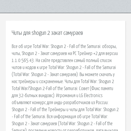
Читы для shogun 2 закат самураев
Все об игре Total War: Shogun 2 - Fall of the Samurai: обзоры,
читы, Shogun 2 - Закат самураев на PC Трейнер +2 для версии
1.1.0 565.43. На сайте представлен самый полный список
читов и кодов к игре Total War: Shogun 2 - Fall of the Samurai
(Total War: Shogun 2 - Закат самураев). Вы можете скачать у
нас трейнеры и сохраненные. Читы для Total War: Shogun 2
Total War/Shogun 2-Fall of the Samurai: Совет (Фикс памяти
для 32-битных виндовс). Игромания и LG Electronics
объявляют конкурс для инди-разработчиков из России:
Shogun 2 - Fall of the Трейнеры и читы для Total War: Shogun 2
- Fall of the Samurai. Вся информация об игре Total War:
Shogun 2 - Закат самураев (Total War: Shogun 2 - Fall of the
Samurai): последние новости от разработчиков, дата выхода