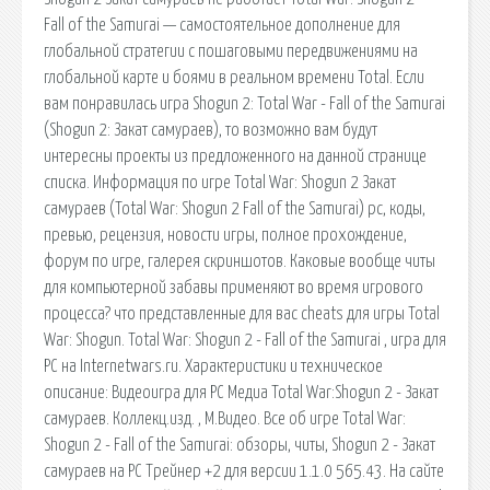
Fall of the Samurai — самостоятельное дополнение для
глобальной стратегии с пошаговыми передвижениями на
глобальной карте и боями в реальном времени Total. Если
вам понравилась игра Shogun 2: Total War - Fall of the Samurai
(Shogun 2: Закат самураев), то возможно вам будут
интересны проекты из предложенного на данной странице
списка. Информация по игре Total War: Shogun 2 Закат
самураев (Total War: Shogun 2 Fall of the Samurai) pc, коды,
превью, рецензия, новости игры, полное прохождение,
форум по игре, галерея скриншотов. Каковые вообще читы
для компьютерной забавы применяют во время игрового
процесса? что представленные для вас cheats для игры Total
War: Shogun. Total War: Shogun 2 - Fall of the Samurai , игра для
PC на Internetwars.ru. Характеристики и техническое
описание: Видеоигра для PC Медиа Total War:Shogun 2 - Закат
самураев. Коллекц.изд. , М.Видео. Все об игре Total War:
Shogun 2 - Fall of the Samurai: обзоры, читы, Shogun 2 - Закат
самураев на PC Трейнер +2 для версии 1.1.0 565.43. На сайте