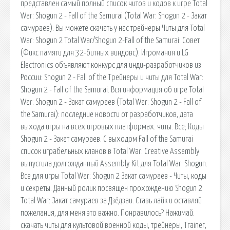
представлен самый полный список читов и кодов к игре Total
War: Shogun 2 - Fall of the Samurai (Total War: Shogun 2 - Закат
самураев). Вы можете скачать у нас трейнеры Читы для Total
War: Shogun 2 Total War/Shogun 2-Fall of the Samurai: Совет
(Фикс памяти для 32-битных виндовс). Игромания и LG
Electronics объявляют конкурс для инди-разработчиков из
России: Shogun 2 - Fall of the Трейнеры и читы для Total War:
Shogun 2 - Fall of the Samurai. Вся информация об игре Total
War: Shogun 2 - Закат самураев (Total War: Shogun 2 - Fall of
the Samurai): последние новости от разработчиков, дата
выхода игры на всех игровых платформах. читы. Все; Коды
Shogun 2 - Закат самураев. С выходом Fall of the Samurai
список играбельных кланов в Total War: Creative Assembly
выпустила долгожданный Assembly Kit для Total War: Shogun.
Все для игры Total War: Shogun 2 Закат самураев - Читы, коды
и секреты. Данный ролик посвящен прохождению Shogun 2
Total War: Закат самураев за Дзёдзаи. Ставь лайк и оставляй
пожелания, для меня это важно. Понравилось? Нажимай.
скачать читы для культовой военной коды, трейнеры, Trainer,