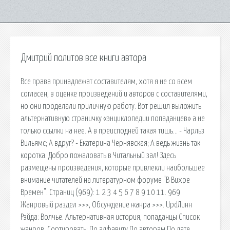
Дмитрий политов все книги автора
Все права принадлежат составителям, хотя я не со всем
согласен, в оценке произведений и авторов с составителями,
но они проделали приличную работу. Вот решил выложить
альтернативную страничку «энциклопедии попаданцев» а не
только ссылки на нее. А в преисподней такая тишь… - Чарльз
Вильямс; А вдруг? - Екатерина Чернявская; А ведь жизнь так
коротка. Добро пожаловать в Читальный зал! Здесь
размещены произведения, которые привлекли наибольшее
внимание читателей на литературном форуме "В Вихре
Времен". Страниц (969): 1 2 3 4 5 6 7 8 9 10 11. 969
Жанровый раздел >>>, Обсуждение жанра >>>. UpdЛинн
Рэйда: Волчье. Альтернативная история, попаданцы Список
жанров. Сортировать: По алфавиту По авторам По дате