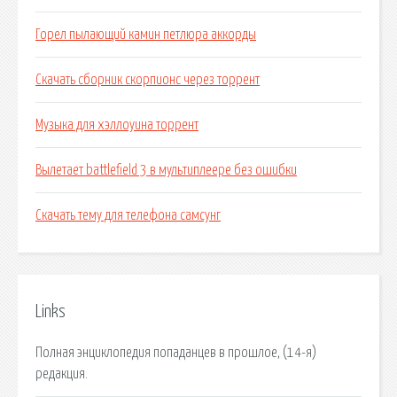
Горел пылающий камин петлюра аккорды
Скачать сборник скорпионс через торрент
Музыка для хэллоуина торрент
Вылетает battlefield 3 в мультиплеере без ошибки
Скачать тему для телефона самсунг
Links
Полная энциклопедия попаданцев в прошлое, (14-я)
редакция.