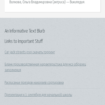
Волкова, Ольга Владимировна (актриса) — Википедия.
An Informative Text Blurb
Links to Important Stuff
Car jack streets psp скачать торрент
Бланк производственная характеристика для мсэ образец
заполнения
Расписание поездов николаев сортировка
Презентация к 1 сентября для начальной школы