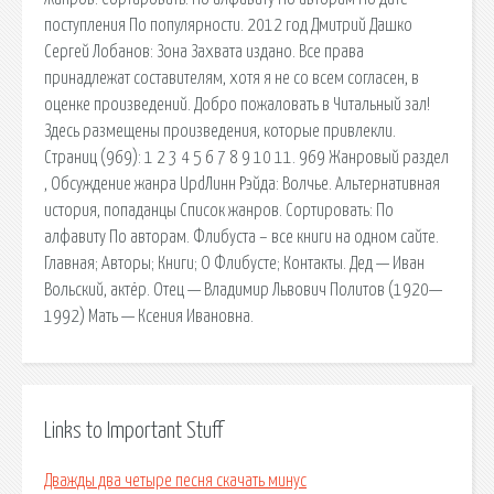
поступления По популярности. 2012 год Дмитрий Дашко
Сергей Лобанов: Зона Захвата издано. Все права
принадлежат составителям, хотя я не со всем согласен, в
оценке произведений. Добро пожаловать в Читальный зал!
Здесь размещены произведения, которые привлекли.
Страниц (969): 1 2 3 4 5 6 7 8 9 10 11. 969 Жанровый раздел
, Обсуждение жанра UpdЛинн Рэйда: Волчье. Альтернативная
история, попаданцы Список жанров. Сортировать: По
алфавиту По авторам. Флибуста – все книги на одном сайте.
Главная; Авторы; Книги; О Флибусте; Контакты. Дед — Иван
Вольский, актёр. Отец — Владимир Львович Политов (1920—
1992) Мать — Ксения Ивановна.
Links to Important Stuff
Дважды два четыре песня скачать минус