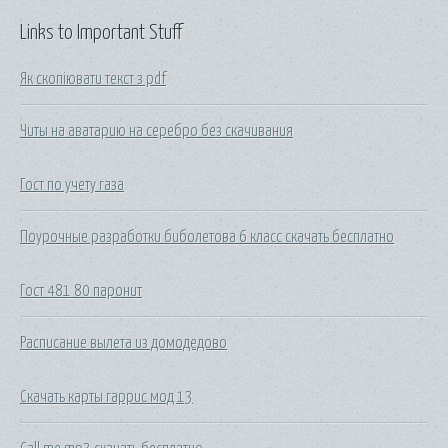
Links to Important Stuff
Як скопіювати текст з pdf
Читы на аватарию на серебро без скачивания
Гост по учету газа
Поурочные разработки биболетова 6 класс скачать бесплатно
Гост 481 80 паронит
Расписание вылета из домодедово
Скачать карты гаррис мод 13