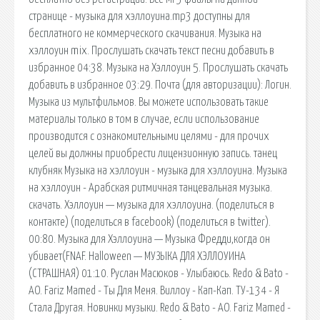
странице - музыка для хэллоуина.mp3 доступны для
бесплатного не коммерческого скачивания. Музыка на
хэллоуин mix. Прослушать скачать текст песни добавить в
избранное 04:38. Музыка на Хэллоуин 5. Прослушать скачать
добавить в избранное 03:29. Почта (для авторизации): Логин.
Музыка из мультфильмов. Вы можете использовать такие
материалы только в том в случае, если использование
производится с ознакомительными целями - для прочих
целей вы должны приобрести лицензионную запись. танец
клубняк Музыка на хэллоуин - музыка для хэллоуина. Музыка
на хэллоуин - Арабская ритмичная танцевальная музыка.
скачать. Хэллоуин — музыка для хэллоуина. (поделиться в
контакте) (поделиться в facebook) (поделиться в twitter).
00:80. Музыка для Хэллоуина — Музыка Фредди,когда он
убивает(FNAF. Halloween — МУЗЫКА ДЛЯ ХЭЛЛОУИНА
(СТРАШНАЯ) 01:10. Руслан Масюков - Улыбаюсь. Redo & Bato -
AO. Fariz Mamed - Ты Для Меня. Виллоу - Кап-Кап. ТУ-134 - Я
Стала Другая. Новинки музыки. Redo & Bato - AO. Fariz Mamed -