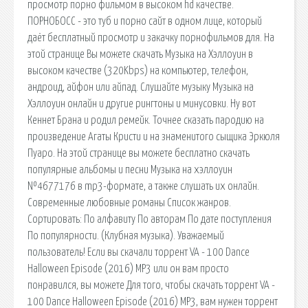
просмотр порно фильмом в высоком hd качестве.
ПОРНОБОСС - это туб и порно сайт в одном лице, который
даёт бесплатный просмотр и закачку порнофильмов для. На
этой странице Вы можете скачать Музыка на Хэллоуин в
высоком качестве (320Kbps) на компьютер, телефон,
андроид, айфон или айпад. Слушайте музыку Музыка на
Хэллоуин онлайн и другие рингтоны и минусовки. Ну вот
Кеннет Брана и родил ремейк. Точнее сказать пародию на
произведение Агаты Кристи и на знаменитого сыщика Эркюля
Пуаро. На этой странице вы можете бесплатно скачать
популярные альбомы и песни Музыка на хэллоуин
№4677176 в mp3-формате, а также слушать их онлайн.
Современные любовные романы Список жанров.
Сортировать: По алфавиту По авторам По дате поступления
По популярности. (Клубная музыка). Уважаемый
пользователь! Если вы скачали торрент VA - 100 Dance
Halloween Episode (2016) MP3 или он вам просто
понравился, вы можете Для того, чтобы скачать торрент VA -
100 Dance Halloween Episode (2016) MP3, вам нужен торрент