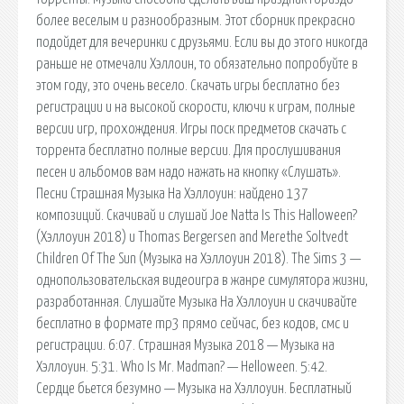
более веселым и разнообразным. Этот сборник прекрасно
подойдет для вечеринки с друзьями. Если вы до этого никогда
раньше не отмечали Хэллоин, то обязательно попробуйте в
этом году, это очень весело. Скачать игры бесплатно без
регистрации и на высокой скорости, ключи к играм, полные
версии игр, прохождения. Игры поск предметов скачать с
торрента бесплатно полные версии. Для прослушивания
песен и альбомов вам надо нажать на кнопку «Слушать».
Песни Страшная Музыка На Хэллоуин: найдено 137
композиций. Скачивай и слушай Joe Natta Is This Halloween?
(Хэллоуин 2018) и Thomas Bergersen and Merethe Soltvedt
Children Of The Sun (Музыка на Хэллоуин 2018). The Sims 3 —
однопользовательская видеоигра в жанре симулятора жизни,
разработанная. Слушайте Музыка На Хэллоуин и скачивайте
бесплатно в формате mp3 прямо сейчас, без кодов, смс и
регистрации. 6:07. Страшная Музыка 2018 — Музыка на
Хэллоуин. 5:31. Who Is Mr. Madman? — Helloween. 5:42.
Сердце бьется безумно — Музыка на Хэллоуин. Бесплатный