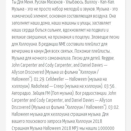
Ты Для Меня. Руслан Масюков - Улыбаюсь. Виллоу - Кап-Кап.
Музыка - это не просто набор мелодий и звуков. Музыка - это
химический элемент, основная составляющая воздуха. Она
заполняет наши дома, наши машины и улицы, заставляет
наши сердца биться сильнее, вдохновляет на подвиги и
великие свершения, на признания и поцелуи. Зловещие песни
для Хэллоуина. В редакции NME составили плейлист для
вечеринки в канун Дня всех святых. Похожие плейлисты.
Музыка для ночного самоанализа. Песни для детей. Reggae.
John Carpenter and Cody Carpenter, and Daniel Davies —
Allyson Discovered (Музыка из фильма "Хэллоуин /
Halloween"). 01:29. Celldweller — Halloween (музыка на
хэллоуин). Radiohead — Creep (музыка на хэллоуин). 03:56.
Авторадио. Зайцев.FM (Поп музыка). Все радиостанции. John
Carpenter and Cody Carpenter, and Daniel Davies — Allyson
Discovered (Музыка из фильма "Хэллоуин / Halloween"). 03:02.
Halloween музыка для хеллоуина страшная музыка. Для
вашего поискового запроса Музыка Хэллоуин 2018
Страшная Музыка Halloween 2018 MP3 мы нашли 1000000