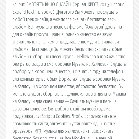
клиент. СМОТРЕТЬ КИНО ОНЛАЙН! Сериал: КВЕСТ 2015 1 серия
Expand text… глубокий. Для этого Вы можете прослушать
любой трек онлайн, а уже после скачать бесплатно весь
альбом. Вся музыка и песни из фильма "Хэллоуин" доступна
для онлайн прослушивания, однако качество ее звука
значительно ниже, чем в представленном для скачивания
альбоме. На странице Вы можете бесплатно скачать любые
альбомы и сборники песен группы Helloween в mp3 качестве
без регистрации и смс. Сборник Музыка на Хэллоуин. Слушать
подборку в хорошем качестве, и скачать в mp3 на телефон
или компьютер в любых форматах. Слушать сборник Музыка
на Хэллоуин в хорошем качестве, абсолютно бесплатно. Вы
можете слушать сборник как целиком, так и отдельно. Музыка
на Хэллоуин для скачивания — Слушать музыку и песни в
высоком качестве. Для работы с сайтом необходима
поддержка JavaScript и Cookies. Чтобы использовать все
возможности сайта, загрузите и установите один из этих
браузеров. MP3: музыка для хэллоуина - music скачать
бесплатно без регистрации. Все MP3 файлы на данной