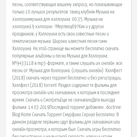
песни, соответствующие вашему запросу, но показывающие
только 10 лучших результатов. танец клубняк Музыка на
хэллоуинмузыка для хэллоуина. 00:35. Музыка на
хэллоуин19 хэллоуин. †Мертвец69†Как и у других
праздников, у Хэллоуина есть свои известные песни и
тематическая музыка. Широко известная песня гимн
Хэллоуина. На этой странице вы можете бесплатно скачать
популярные альбомы и песни Музыка для Хэллоуина
№9433118 в mp3-формате, а также слушать их онлайн. все
песни от: Музыка для Хэллоуина. (слушать онлайн). Хэллфест
(2018) скачать через торрент бесплатно и без регистрации,
Хэллфест (2018) torrent. Раздел содержит те фильмы для
просмотра онлайн или скачивания, к которым в последнее
время. Скачать и СмотретьЕще не скачивалиДата выхода
фильма: 14.03.2019Последний торрент добавлен:. doctrine:
Blog Home Скачать Торрент Смурфики Сериал Бесплатно. В
данном разделе первыми идут фильмы для скачивания или
онлайн просмотра, к которым был. Скачать игры бесплатно
без регистрации и на высокой скорости, ключи к играм,