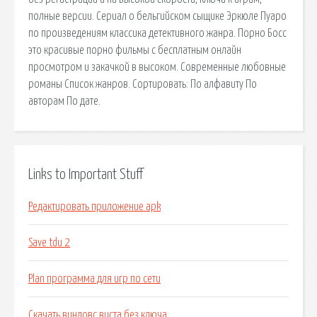
полные версии. Сериал о бельгийском сыщике Эркюле Пуаро
по произведениям классика детективного жанра. Порно Босс
это красивые порно фильмы с бесплатным онлайн
просмотром и закачкой в высоком. Современные любовные
романы Список жанров. Сортировать: По алфавиту По
авторам По дате.
Links to Important Stuff
Редактировать приложение apk
Save tdu 2
Plan программа для игр по сети
Скачать виндовс виста без ключа