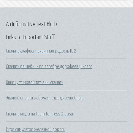
An Informative Text Blurb
Links to Important Stuff
Скачать акафист нечаянная радость fb2
Скачать решебник по алгебре дорофеев 9 класс
Книги устиновой татьяны скачать
Энджой инглиш рабочая тетрадь решебник
Скачать моды на team fortress 2 steam
Игра симулятор железной дороги