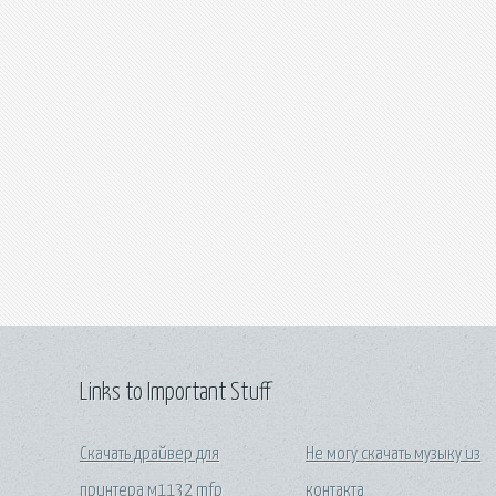
Links to Important Stuff
Скачать драйвер для
Не могу скачать музыку из
принтера м1132 mfp
контакта