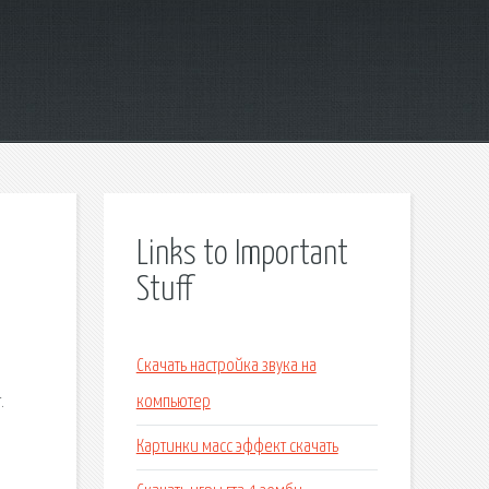
Links to Important
Stuff
Скачать настройка звука на
.
компьютер
Картинки масс эффект скачать