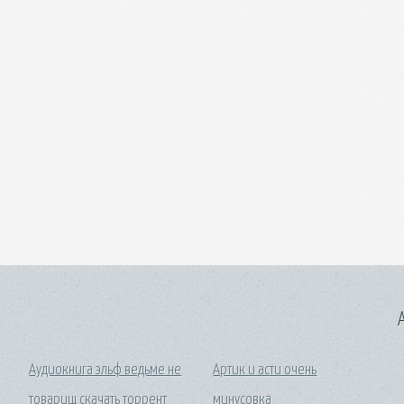
A
Аудиокнига эльф ведьме не
Артик и асти очень
товарищ скачать торрент
минусовка