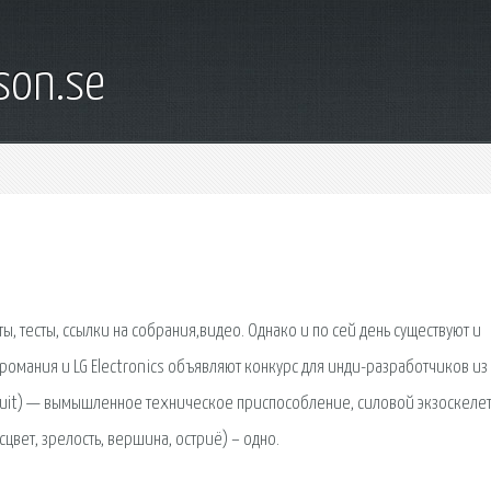
son.se
ы, тесты, ссылки на собрания,видео. Однако и по сей день существуют и
мания и LG Electronics объявляют конкурс для инди-разработчиков из
 Suit) — вымышленное техническое приспособление, силовой экзоскелет
цвет, зрелость, вершина, остриё) – одно.