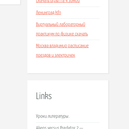
Скачать игры гта 4 зомби
Ленинград kfn
Виртуальный лабораторный
практикум по физике скачать
Москва владимир расписание
поездов и электричек
Links
Уроки литературы:.
Aliens versus Predator 2 —