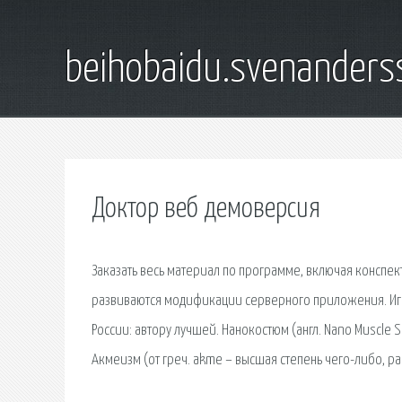
beihobaidu.svenanders
Доктор веб демоверсия
Заказать весь материал по программе, включая конспект
развиваются модификации серверного приложения. Игро
России: автору лучшей. Нанокостюм (англ. Nano Muscle
Акмеизм (от греч. akme – высшая степень чего-либо, рас