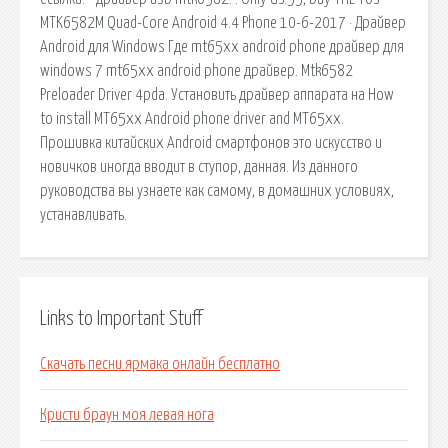
MTK6582M Quad-Core Android 4.4 Phone 10-6-2017 · Драйвер
Android для Windows Где mt65xx android phone драйвер для
windows 7 mt65xx android phone драйвер. Mtk6582
Preloader Driver 4pda. Установить драйвер аппарата на How
to install MT65xx Android phone driver and MT65xx.
Прошивка китайских Android смартфонов это искусство и
новичков иногда вводит в ступор, данная. Из данного
руководства вы узнаете как самому, в домашних условиях,
устанавливать.
Links to Important Stuff
Скачать песни ярмака онлайн бесплатно
Кристи браун моя левая нога