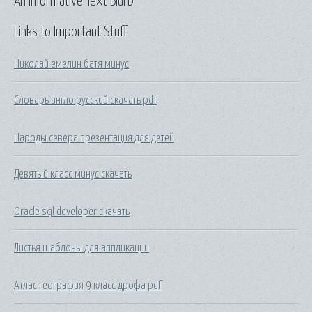
An Informative Text Blurb
Links to Important Stuff
Николай емелин батя минус
Словарь англо русский скачать pdf
Народы севера презентация для детей
Девятый класс минус скачать
Oracle sql developer скачать
Листья шаблоны для аппликации
Атлас география 9 класс дрофа pdf