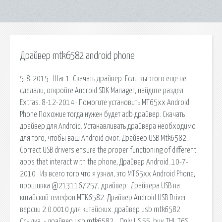
Драйвер mtk6582 android phone
5-8-2015 · Шаг 1. Скачать драйвер. Если вы этого еще не
сделали, откройте Android SDK Manager, найдите раздел
Extras. 8-12-2014 · Помогите установить MT65xx Android
Phone Похожие тогда нужен будет adb драйвер. Скачать
драйвер для Android. Устанавливать драйвера необходимо
для того, чтобы ваш Android смог. Драйвер USB Mtk6582.
Correct USB drivers ensure the proper functioning of different
apps that interact with the phone, Драйвер Android. 10-7-
2010 · Из всего того что я узнал, это MT65xx Android Phone,
прошивка @2131167257, драйвер:. Драйвера USB на
китайский телефон MTK6582. Драйвер Android USB Driver
версии 2.0.0010 для китайских. драйвер usb mtk6582
Ссылка. - драйвер usb mtk6582. . Only US.55, buy THL T6S