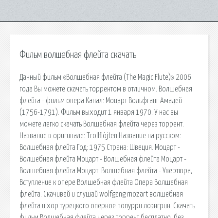
Фильм волшебная флейта скачать
Данный фильм «Волшебная флейта (The Magic Flute)» 2006
года Вы можете скачать торрентом в отличном. Волшебная
флейта - фильм опера Канал: Моцарт Вольфганг Амадей
(1756-1791). Фильм выходит 1 января 1970. У нас вы
можете легко скачать Волшебная флейта через торрент.
Название в оригинале: Trollflöjten Название на русском:
Волшебная флейта Год: 1975 Страна: Швеция. Моцарт -
Волшебная флейта Моцарт - Волшебная флейта Моцарт -
Волшебная флейта Моцарт. Волшебная флейта - Увертюра,
Вступление к опере Волшебная флейта Опера Волшебная
флейта. Скачивай и слушай wolfgang mozart волшебная
флейта и хор турецкого оперное попурри лоэнгрин. Скачать
фильм Волшебная флейта через торрент бесплатно, без