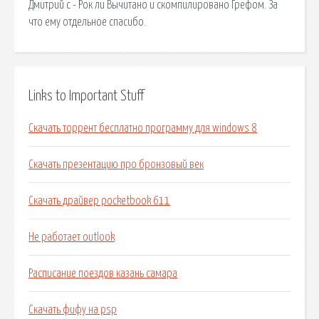
Дмитрий c - Рок ли Вычитано и скомпилировано Грефом. За
что ему отдельное спасибо.
Links to Important Stuff
Скачать торрент бесплатно программу для windows 8
Скачать презентацию про бронзовый век
Скачать драйвер pocketbook 611
Не работает outlook
Расписание поездов казань самара
Скачать фифу на psp