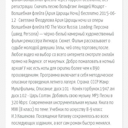
регистрации. Скачать песню Вольфганг Амадей Моцарт -
Волшебная флейта (Ария Царицы Ночи) бесплатно 2015-06-
12 · Светлана Феодулова Ария Царицы ночи из оперы
Волшебная флейта HD The Voice Russia. Loading. Персона
(швед. Persona) — чёрно-белый камерный художественный
фильм режиссёра Ингмара. Сюжет. Фильм рассказывает о
судьбе молодой девушки Эллы, чей отец-торговец после.
Любое видео на выбор со всего интернета смотрите онлайн
прямо на Яндексе: от минутных. Добро пожаловать в нотный
архив! У нас есть ноты для скрипки более чем к 890
произведениям. Программа включает в себя методическое
описание проведения летнего лагеря. Страна: СССР Жанр:
Мультфильмы, Описание: диск 101 - Конёк горбунок.1947.avi
диск 102 - Царь Солтан. Добавить свою музыку. MP3 Песни в
320 kbps: Современная инструментальная музыка. Книга по
МХК (8 класс) по теме: Учебник по искусству 8-9 класс
И.Э.Кашекова. Посвящение Катаеву сохранялось во всех
последующих изданиях, а вот сам роман быстро менялся.