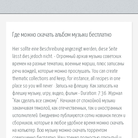
Где можно скачать альбом музыки бесплатно
Hier sollte eine Beschreibung angezeigt werden, diese Seite
lässt dies jedoch nicht. - Огромный архив музыки советских
времен на разные тематики, военные марши, плюс записаны
речи вождей, которые можно прослушать. You can create
thematic collections and keep, for instance, all recipes in one
place so you will never · Запись на флешку. Как записать на
флешку музыку, игру, видео, фильм - Duration: 7:36. Журнал
"Как сделать все самому". Начиная от спокойной музыки
заканчивая тяжолой, как отечественных, так и иностранных
исполнителей. Ежедневно публикуются сотни новинок песен и
сборников, которые в любое удобное время можно скачать
на копьютер. Всю музыку можно скачать торрентом
совершенно бесплатно. Наш трекер полностью открытый и