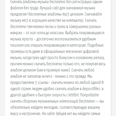
Скачать альбомы музыки бесплатно без регистрации одним
файлом без труда. Лучший сайт для скачивания музыки
предлагает бесплатные альбомы mp3 целиком. Скачивайте
музыку мп3 в хорошем качестве на компьютер. Скачать
бесплатно там можно песни и треки в совершенно разных
жанрах – от хип-хопа до классики. Выбрать понравившуюся
музыку просто – достаточно воспользоваться удобным
поиском или открыть понравившуюся категорию. Подобные
примеры есть даже в официальных магазинах цифровой
музыки, когда трек идет просто бонусом к основному релизу,
причем можно скачать бесплатно только его, не покупая весь
альбом целиком (как в примере ниже). Скачать любой
альбом не заплатив ничего - можно и это правда. Мы
предоставляем 3 ссылки - скачать можно по любой одной! В
одной стране людям удобно скачать альбом в depositfiles, в
другой удобнее и быстрее скорость с letitbit. Попробуйте
скачать сборники музыкальных композиций бесплатно — вы
обязательно найдете мелодию, соответствующую вашему
вкусу и настроению. На сайте Зайцев.нет вы найдете самые