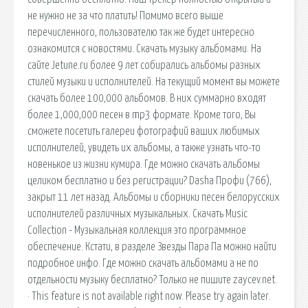
не нужно не за что платить! Помимо всего выше
перечисленного, пользователю так же будет интересно
ознакомится с новостями. Скачать музыку альбомами. На
сайте Jetune.ru более 9 лет собирались альбомы разных
стилей музыки и исполнителей. На текущий момент вы можете
скачать более 100,000 альбомов. В них суммарно входят
более 1,000,000 песен в mp3 формате. Кроме того, Вы
сможете посетить галереи фотографий ваших любимых
исполнителей, увидеть их альбомы, а также узнать что-то
новенькое из жизни кумира. Где можно скачать альбомы
целиком бесплатно и без регистрации? Dasha Профи (766),
закрыт 11 лет назад. Альбомы и сборники песен белорусских
исполнителей различных музыкальных. Скачать Music
Collection - Музыкальная коллекция это программное
обеспечение. Кстати, в разделе Звезды Пара Па можно найти
подробное инфо. Где можно скачать альбомами а не по
отдельности музыку бесплатно? Только не пишите zaycev.net.
· This feature is not available right now. Please try again later.