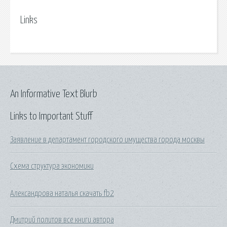
Links
An Informative Text Blurb
Links to Important Stuff
Заявление в департамент городского имущества города москвы
Схема структура экономики
Александрова наталья скачать fb2
Дмитрий политов все книги автора