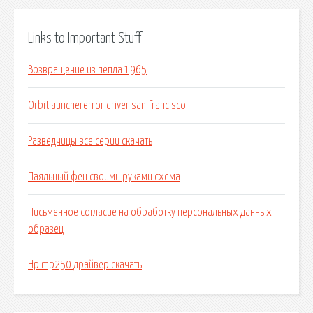
Links to Important Stuff
Возвращение из пепла 1965
Orbitlaunchererror driver san francisco
Разведчицы все серии скачать
Паяльный фен своими руками схема
Письменное согласие на обработку персональных данных
образец
Hp mp250 драйвер скачать