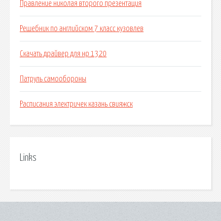
Правление николая второго презентация
Решебник по английском 7 класс кузовлев
Скачать драйвер для нр 1320
Патруль самообороны
Расписания электричек казань свияжск
Links