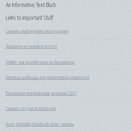
An Informative Text Blurb
Links to Important Stuff
Скачать альбом james blunt торрент
Драйвера на телефон lg e510
Stalker зов припяти читы на бессмертие
Деловые шаблоны для презентаций powerpoint
Расписание поездов киев чернигов 2015
Скачать гта 5 на пк setup exe
Super link kiddy bluetooth driver скачать