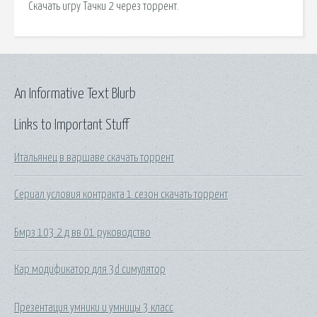
Скачать игру Тачки 2 через торрент.
An Informative Text Blurb
Links to Important Stuff
Итальянец в варшаве скачать торрент
Сериал условия контракта 1 сезон скачать торрент
Бмрз 103 2 д вв 01 руководство
Кар модификатор для 3d симулятор
Презентация умники и умницы 3 класс