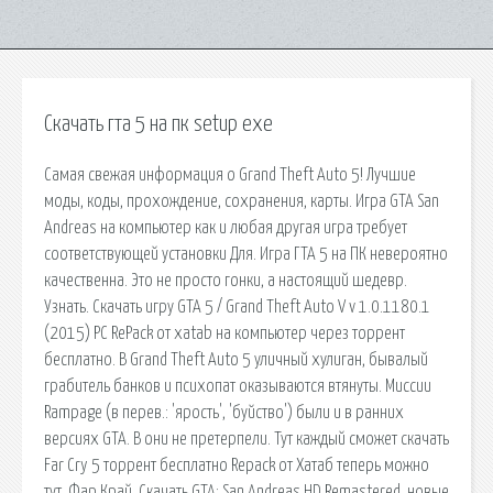
Скачать гта 5 на пк setup exe
Самая свежая информация о Grand Theft Auto 5! Лучшие
моды, коды, прохождение, сохранения, карты. Игра GTA San
Andreas на компьютер как и любая другая игра требует
соответствующей установки Для. Игра ГТА 5 на ПК невероятно
качественна. Это не просто гонки, а настоящий шедевр.
Узнать. Скачать игру GTA 5 / Grand Theft Auto V v 1.0.1180.1
(2015) PC RePack от xatab на компьютер через торрент
бесплатно. В Grand Theft Auto 5 уличный хулиган, бывалый
грабитель банков и психопат оказываются втянуты. Миссии
Rampage (в перев.: 'ярость', 'буйство') были и в ранних
версиях GTA. В они не претерпели. Тут каждый сможет скачать
Far Cry 5 торрент бесплатно Repack от Хатаб теперь можно
тут. Фар Край. Скачать GTA: San Andreas HD Remastered, новые