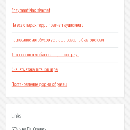
Shaytanat kino skachat
На всех парах терри пратчетт аудиокнига
Расписание автобусов уфа аша северный автовокзал
Текст песни я люблю женщин тони раут
Скачать атака титанов игра
Постановление форма образец
Links
GTA 5 на ПК. Скачать.