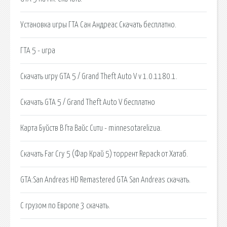
Установка игры ГТА Сан Андреас Скачать бесплатно.
ГТА 5 - игра
Скачать игру GTA 5 / Grand Theft Auto V v 1.0.1180.1.
Скачать GTA 5 / Grand Theft Auto V бесплатно
Карта Буйств В Гта Вайс Сити - minnesotarelizua.
Скачать Far Cry 5 (Фар Край 5) торрент Repack от Хатаб.
GTA:San Andreas HD Remastered GTA San Andreas скачать.
С грузом по Европе 3 скачать.