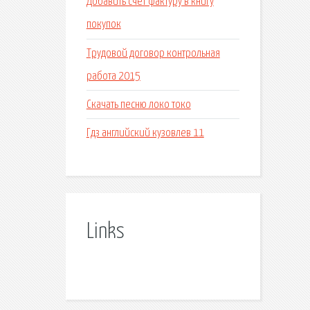
Добавить счет фактуру в книгу
покупок
Трудовой договор контрольная
работа 2015
Скачать песню локо токо
Гдз английский кузовлев 11
Links