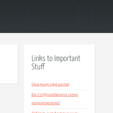
Links to Important
Stuff
Один минус одна шестая
Ваз 21099 карбюратор схема
предохранителей