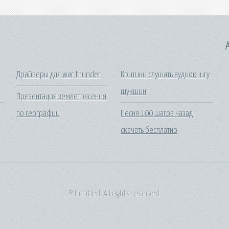
A
Драйверы для war thunder
Критики слушать аудиокнигу
шукшин
Презентация землетрясения
по географии
Песня 100 шагов назад
скачать бесплатно
© Untitled. All rights reserved.