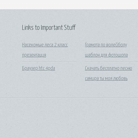
Links to Important Stuff
Насекомые леса 2 класс
Грамота по волейболу
презентация
шаблон для фотошопа
Браузер htc 4pda
Скачать бесплатно песню
самира ты моя любовь