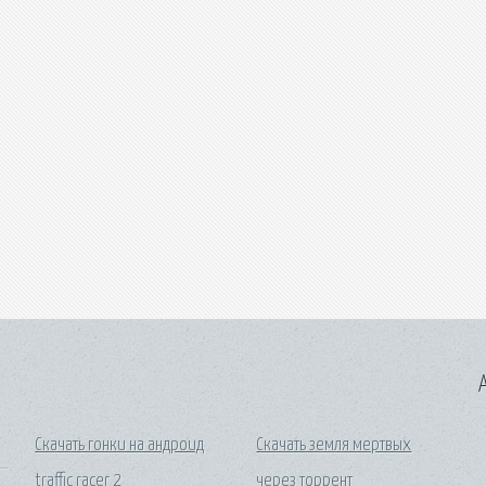
A
Скачать гонки на андроид
Скачать земля мертвых
traffic racer 2
через торрент