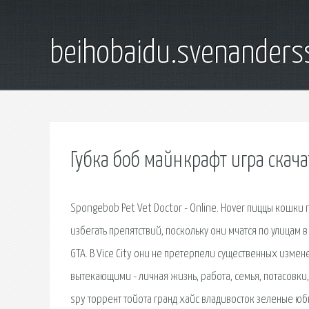
beihobaidu.svenanders
Губка боб майнкрафт игра скача
Spongebob Pet Vet Doctor - Online. Hover пиццы кошки
избегать препятствий, поскольку они мчатся по улицам 
GTA. В Vice City они не претерпели существенных измене
вытекающими - личная жизнь, работа, семья, потасовки,
spy торрент тойота гранд хайс владивосток зеленые юб