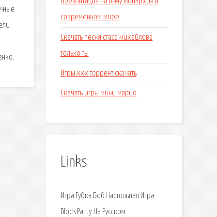
Презентация на тему монархия в
очные
современном мире
дели
Скачать песня стаса михайлова
только ты
енко.
Игры xxx торрент скачать
Скачать игры мини марио
Links
Игра Губка Боб Настольная Игра
Block Party На Русском.