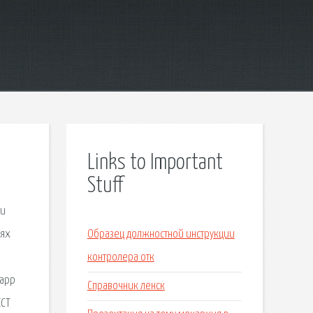
Links to Important
Stuff
 и
иях
Образец должностной инструкции
контролера отк
sapp
Справочник ленск
ЕСТ