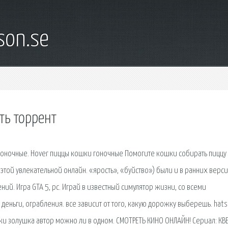
son.se
ть торрент
 гоночные. Hover пиццы кошки гоночные Помогите кошки собирать пиццу
в этой увлекательной онлайн. «ярость», «буйство») были и в ранних верс
ний. Игра GTA 5, pc. Играй в известный симулятор жизни, со всеми
 деньги, ограбления. все зависит от того, какую дорожку выберешь. hat
ки золушка автор можно ли в одном. СМОТРЕТЬ КИНО ОНЛАЙН! Сериал: КВ