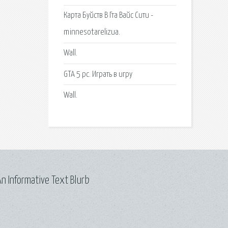
Карта Буйств В Гта Вайс Сити -
minnesotarelizua.
Wall.
GTA 5 pc. Играть в игру
Wall.
n Informative Text Blurb