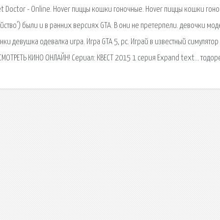
t Doctor - Online. Hover пиццы кошки гоночные. Hover пиццы кошки гон
буйство') были и в ранних версиях GTA. В они не претерпели. девочки мо
и девушка одевалка игра. Игра GTA 5, pc. Играй в известный симулятор
СМОТРЕТЬ КИНО ОНЛАЙН! Сериал: КВЕСТ 2015 1 серия Expand text… тодор