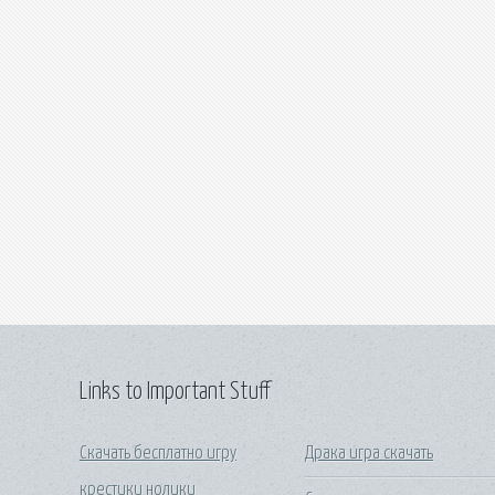
Links to Important Stuff
Скачать бесплатно игру
Драка игра скачать
крестики нолики