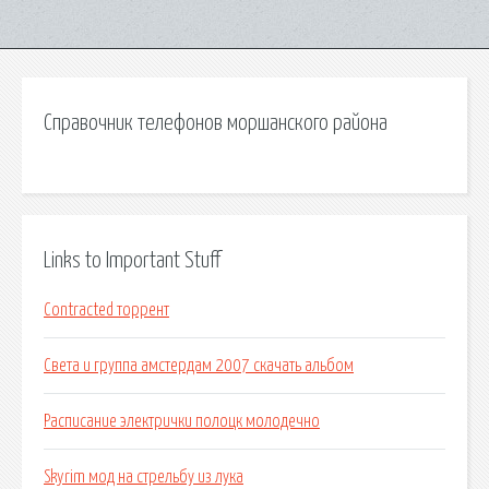
Справочник телефонов моршанского района
Links to Important Stuff
Contracted торрент
Света и группа амстердам 2007 скачать альбом
Расписание электрички полоцк молодечно
Skyrim мод на стрельбу из лука