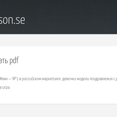
son.se
ать pdf
ь Манн — №1 в российском маркетинге. девочки модели поздравления с 
 игра.