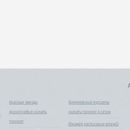
A
Красные звезды
Кремлевские курсанты
дискография скачать
скачать торрент 4 сезон
е
торрент
Юнимед расписание врачей