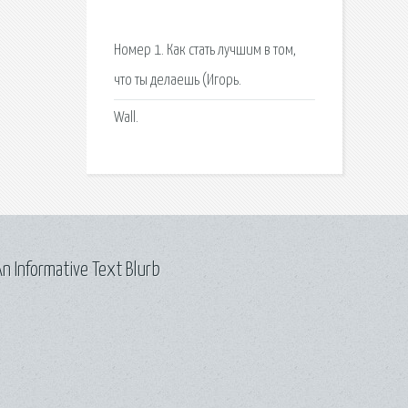
Номер 1. Как стать лучшим в том,
что ты делаешь (Игорь.
Wall.
n Informative Text Blurb