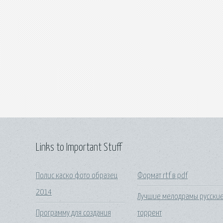
Links to Important Stuff
Полис каско фото образец
Формат rtf в pdf
2014
Лучшие мелодрамы русски
Программу для создания
торрент