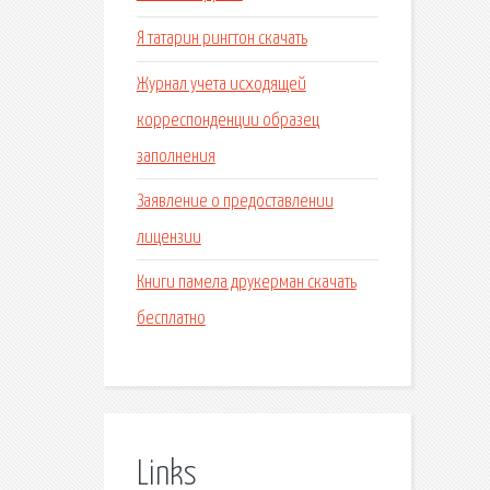
Я татарин рингтон скачать
Журнал учета исходящей
корреспонденции образец
заполнения
Заявление о предоставлении
лицензии
Книги памела друкерман скачать
бесплатно
Links