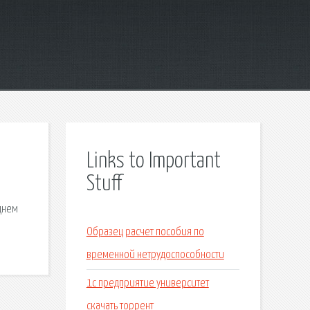
Links to Important
Stuff
днем
Образец расчет пособия по
временной нетрудоспособности
1с предприятие университет
скачать торрент