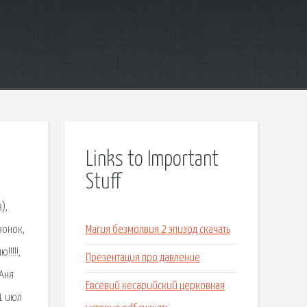
Links to Important
Stuff
),
вонок,
Магия безмолвия 2 эпизод скачать
!!!!,
Презентация про давление
 Аня
Евсевий кесарийский церковная
1 июл