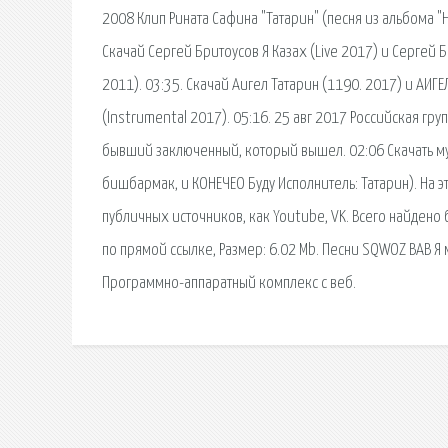
2008 Клип Рината Сафина "Татарин" (песня из альбома "Н
Скачай Сергей Бритоусов Я Казах (Live 2017) и Сергей 
2011). 03:35. Скачай Аигел Татарин (1190. 2017) и АИГЕ
(Instrumental 2017). 05:16. 25 авг 2017 Российская гр
бывший заключенный, который вышел. 02:06 Скачать музы
бишбармак, и КОНЕЧЕО Буду Исполнитель: Татарин). На э
публичных источников, как Youtube, VK. Всего найдено
по прямой ссылке, Размер: 6.02 Mb. Песни SQWOZ BAB Я
Программно-аппаратный комплекс с веб.