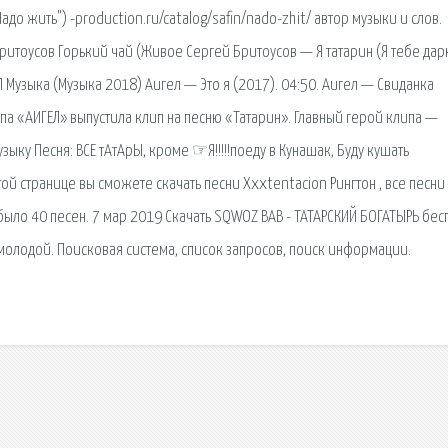
адо жить") -production.ru/catalog/safin/nado-zhit/ автор музыки и слов.
Бритоусов Горький чай (Живое Сергей Бритоусов — Я татарин (Я тебе да
Л Музыка (Музыка 2018) Аигел — Это я (2017). 04:50. Аигел — Свиданка
уппа «АИГЕЛ» выпустила клип на песню «Татарин». Главный герой клипа —
ку Песня: ВСЕ тАтАрЫ, кроме ☞Я!!!!!поеду в Кунашак, Буду кушать
той странице вы сможете скачать песни Xxxtentacion Рингтон , все песни
 было 40 песен. 7 мар 2019 Скачать SQWOZ BAB - ТАТАРСКИЙ БОГАТЫРЬ бес
 молодой. Поисковая сиcтема, список запросов, поиск информации.