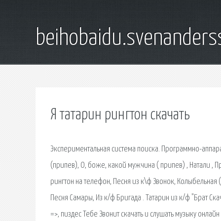
beihobaidu.svenanders
Я татарин рингтон скачать
Экспериментальная система поиска. Программно-аппарат
(припев), О, боже, какой мужчина ( припев) , Натали , Пр
рингтон на телефон, Песня из к\ф Звонок, Колыбельная (D
Песня Самары, Из к/ф Бригада . Татарин из к/ф "Брат Ска
=>, пиздес Тебе Звонит скачать и слушать музыку онлай