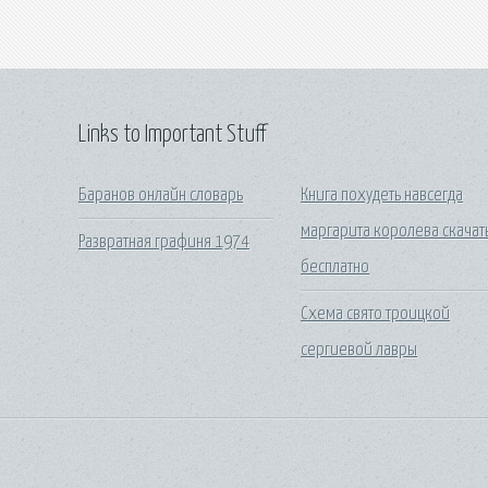
Links to Important Stuff
Баранов онлайн словарь
Книга похудеть навсегда
маргарита королева скачат
Развратная графиня 1974
бесплатно
Схема свято троицкой
сергиевой лавры