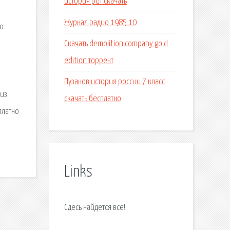
история pdf скачать
Журнал радио 1985 10
рю
Скачать demolition company gold
edition торрент
Пузанов история россии 7 класс
 из
скачать бесплатно
платно
Links
Сдесь найдется все!.