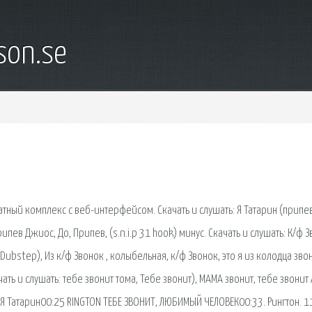
son.se
ный комплекс с веб-интерфейсом. Скачать и слушать: Я Татарин (припев
ипев Джиос, До, Припев, (s.n.i.p 31 hook) минус. Скачать и слушать: К/ф З
ubstep), Из к/ф Звонок , колыбельная, к/ф Звонок, это я из колодца звоню!
чать и слушать: тебе звонит тома, Тебе звонит), МАМА звонит, тебе звонит
н Я Татарин00:25 RINGTON ТЕБЕ ЗВОНИТ, ЛЮБИМЫЙ ЧЕЛОВЕК00:33. Рингтон. 1