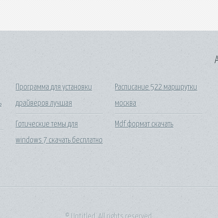
A
Программа для установки
Расписание 522 маршрутки
ь
драйверов лучшая
москва
Готические темы для
Mdf формат скачать
windows 7 скачать бесплатно
© Untitled. All rights reserved.