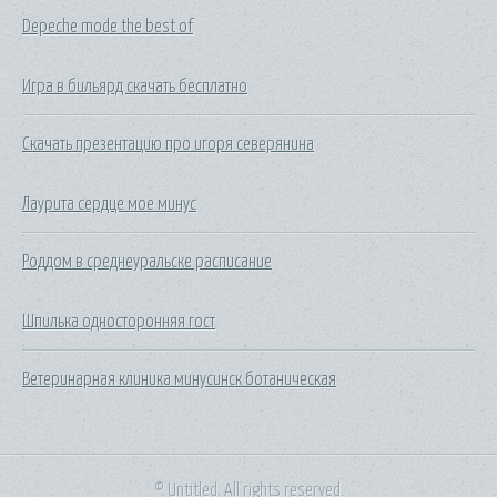
Depeche mode the best of
Игра в бильярд скачать бесплатно
Скачать презентацию про игоря северянина
Лаурита сердце мое минус
Роддом в среднеуральске расписание
Шпилька односторонняя гост
Ветеринарная клиника минусинск ботаническая
© Untitled. All rights reserved.