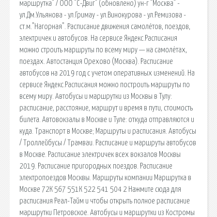
маршрутка" / ООО "С-Двиг" (обновлено) ун-г "Москва" -
ул.Дм.Ульянова - ул.Гримау - ул.Винокурова - ул.Ремизова -
ст.м."Нагорная". Расписание движения самолётов, поездов,
электричек и автобусов. На сервисе Яндекс.Расписания
можно строить маршруты по всему миру — на самолётах,
поездах. Автостанция Орехово (Москва). Расписание
автобусов на 2019 год с учетом оперативных изменений. На
сервисе Яндекс.Расписания можно построить маршруты по
всему миру. Автобусы и маршрутки из Москвы в Тулу:
расписание, расстояние, маршрут и время в пути, стоимость
билета. Автовокзалы в Москве и Туле: откуда отправляются и
куда. Транспорт в Москве; Маршруты и расписания. Автобусы
/ Троллейбусы / Трамваи. Расписание и маршруты автобусов
в Москве. Расписание электричек всех вокзалов Москвы
2019. Расписание пригородных поездов. Расписание
электропоездов Москвы. Маршруты компании Маршрутка в
Москве 72К 567 551К 522 541 504 2 Нажмите сюда для
расписания Реал-Тайм и чтобы открыть полное расписание
маршрутки Петровское. Автобусы и маршрутки из Костромы