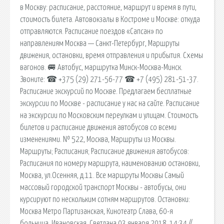
в Москву: расписание, расстояние, маршрут и время в пути,
стоимость билета. Автовокзалы в Костроме и Москве: откуда
отправляются. Расписание поездов «Сапсан» по
направлениям Москва — Санкт-Петербург, Маршруты
движения, остановки, время отправления и прибытия. Схемы
вагонов. 🚐 Автобус, маршрутка Минск-Москва-Минск.
Звоните: ☎ ‎+375 (29) 271-56-77 ☎ ‎+7 (495) 281-51-37.
Расписание экскурсий по Москве. Предлагаем бесплатные
экскурсии по Москве - расписание у нас на сайте. Расписание
на экскурсии по Московским переулкам и улицам. Стоимость
билетов и расписание движения автобусов со всеми
изменениями. № 522, Москва, Маршруты из Москвы.
Маршруты; Расписания; Расписание движения автобусов:
Расписания по номеру маршрута, наименованию остановки,
Москва, ул.Осенняя, д.11. Все маршруты Москвы Самый
массовый городской транспорт Москвы - автобусы, они
курсируют по нескольким сотням маршрутов. Остановки:
Москва Метро Партизанская, Кинотеатр Слава, 60-я
бoльницa, Ивановская, Светлана 03 января 2018, 14:34 //