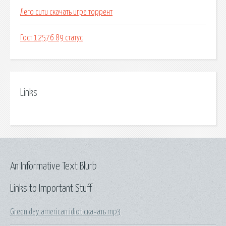
Лего сити скачать игра торрент
Гост 12576 89 статус
Links
An Informative Text Blurb
Links to Important Stuff
Green day american idiot скачать mp3