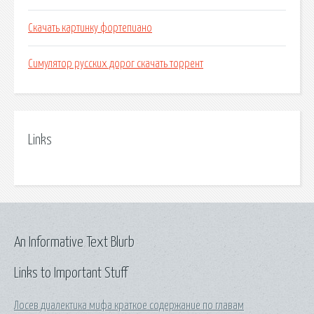
Скачать картинку фортепиано
Симулятор русских дорог скачать торрент
Links
An Informative Text Blurb
Links to Important Stuff
Лосев диалектика мифа краткое содержание по главам