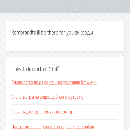
Rembrandts ill be there for you аккорды
Links to Important Stuff
Руководство по ремонту и эксплуатации bmw e34
Скачать игры на андроид бпан drag racing
Скачать доклад на тему психрометр
Программа для проверки виндовс 7 на ошибки