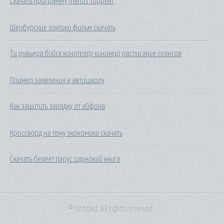
Скачать программу mantis торрент
Шербурские зонтики фильм скачать
Тц ривьера бийск кинотеатр киномир расписание сеансов
Пример заявления в автошколу
Как защитить зарядку от айфона
Кроссворд на тему экономика скачать
Скачать белеет парус одинокий книга
© Untitled. All rights reserved.