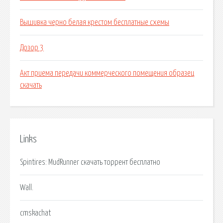
Вышивка черно белая крестом бесплатные схемы
Дозор 3
Акт приема передачи коммерческого помещения образец
скачать
Links
Spintires: MudRunner скачать торрент бесплатно
Wall.
cmskachat