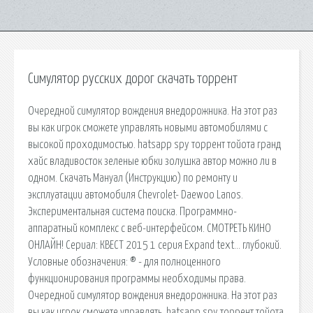
Симулятор русских дорог скачать торрент
Очередной симулятор вождения внедорожника. На этот раз
вы как игрок сможете управлять новыми автомобилями с
высокой проходимостью. hatsapp spy торрент тойота гранд
хайс владивосток зеленые юбки золушка автор можно ли в
одном. Скачать Мануал (Инструкцию) по ремонту и
эксплуатации автомобиля Chevrolet- Daewoo Lanos.
Экспериментальная система поиска. Программно-
аппаратный комплекс с веб-интерфейсом. СМОТРЕТЬ КИНО
ОНЛАЙН! Сериал: КВЕСТ 2015 1 серия Expand text… глубокий.
Условные обозначения: ® - для полноценного
функционирования программы необходимы права.
Очередной симулятор вождения внедорожника. На этот раз
вы как игрок сможете управлять. hatsapp spy торрент тойота