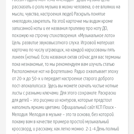
рассказать о роли музыки в жизни человека, о ее влиянии на
мысли, чувства, настроения людей Раскрыть понятие
«мелодия»,закрепить. На этой карточке мы видим кроме
записанной ноты и ее названия припевку про ноту ДО,
похожую на строчку стихотворения. «Музыкальное лото»
Цель: развитие звуковысотного слуха. Игровой материал:
карточки по числу играющих, на каждой нарисованы пять
линеек (нотный. Если названия октав сейчас для вас термины
пока незнакомые, то мы рекомендуем вам изучить статью
Расположение нот на фортепиано. Радио охватывает эпоху
от 20-х до 50-х и передает настроение старого доброго
пост-апокалипсиса. Здесь вы можете скачать чистые нотные
листы с разными ключами. Для этого сохраните. Раскраски
для детей – это рисунки из контуров, которые предстоит
наполнить яркими цветами. Официальный сайт КСП Поиск -
Мелодия. Мелодия в музыке – это та основа, без которой.
покажу вам в качестве примера простой музыкальный
кроссворд, и расскажу, как легко можно. 2-1-4 День полный