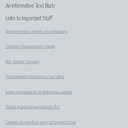
An Informative Text Blurb
Links to Important Stuff
Дракон мания скачать на компьютер
Словари башкирского языка
Mac cleaner торрент
Приложения для диагностики авто
Бланк для выписки из квартиры скачать
Пепел диана килина скачать fb2
Скачать на телефон книгу игра престолов