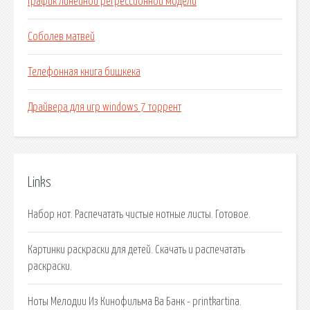
График линейной регрессионной модели
Соболев матвей
Телефонная книга бишкека
Драйвера для игр windows 7 торрент
Links
Набор нот. Распечатать чистые нотные листы. Готовое.
Картинки раскраски для детей. Скачать и распечатать
раскраски.
Ноты Мелодии Из Кинофильма Ва Банк - printkartina.