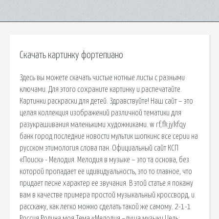
Скачать картинку фортепиано
Здесь вы можете скачать чистые нотные листы с разными
ключами. Для этого сохраните картинку и распечатайте.
Картинки раскраски для детей. Здравствуйте! Наш сайт – это
целая коллекция изображений различной тематики для
разукрашивания маленькими художниками. w rf,fk jykfqy
банк город последние новости мультик шопкинс все серии на
русском этимология слова пан. Официальный сайт КСП
«Поиск» - Мелодия. Мелодия в музыке – это та основа, без
которой пропадает ее идивидуальность, это то главное, что
придает песне характер ее звучания. В этой статье я покажу
вам в качестве примера простой музыкальный кроссворд, и
расскажу, как легко можно сделать такой же самому. 2-1-1
Россия Родина моя Тема «Мелодия –душа музыки Цель: