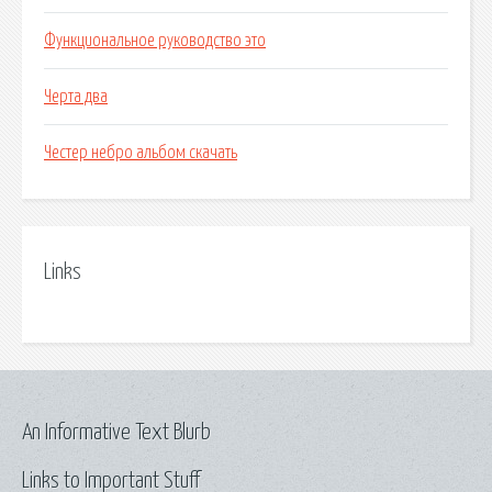
Функциональное руководство это
Черта два
Честер небро альбом скачать
Links
An Informative Text Blurb
Links to Important Stuff