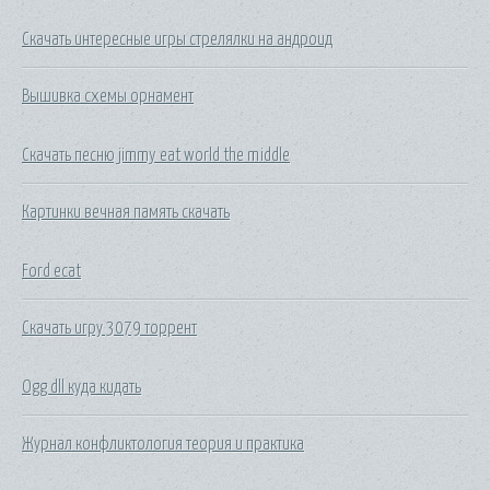
Скачать интересные игры стрелялки на андроид
Вышивка схемы орнамент
Скачать песню jimmy eat world the middle
Картинки вечная память скачать
Ford ecat
Скачать игру 3079 торрент
Ogg dll куда кидать
Журнал конфликтология теория и практика