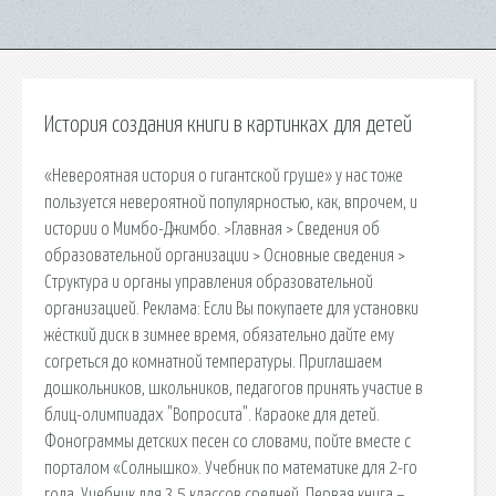
История создания книги в картинках для детей
«Невероятная история о гигантской груше» у нас тоже
пользуется невероятной популярностью, как, впрочем, и
истории о Мимбо-Джимбо. >Главная > Сведения об
образовательной организации > Основные сведения >
Структура и органы управления образовательной
организацией. Реклама: Если Вы покупаете для установки
жёсткий диск в зимнее время, обязательно дайте ему
согреться до комнатной температуры. Приглашаем
дошкольников, школьников, педагогов принять участие в
блиц-олимпиадах "Вопросита". Караоке для детей.
Фонограммы детских песен со словами, пойте вместе с
порталом «Солнышко». Учебник по математике для 2-го
года. Учебник для 3,5 классов средней. Первая книга –