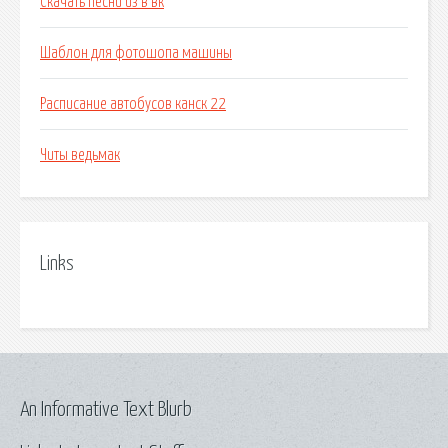
Скачать песни из в вк
Шаблон для фотошопа машины
Расписание автобусов канск 22
Читы ведьмак
Links
An Informative Text Blurb