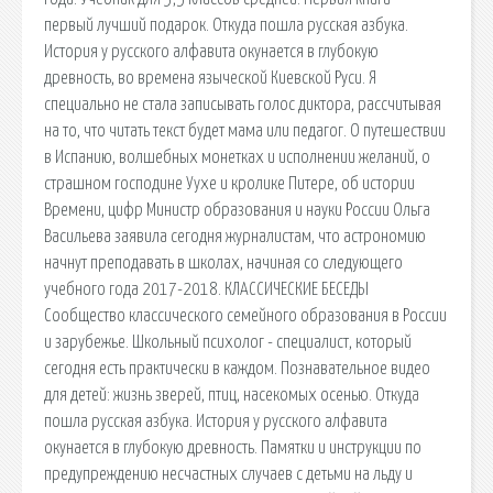
первый лучший подарок. Откуда пошла русская азбука.
История у русского алфавита окунается в глубокую
древность, во времена языческой Киевской Руси. Я
специально не стала записывать голос диктора, рассчитывая
на то, что читать текст будет мама или педагог. О путешествии
в Испанию, волшебных монетках и исполнении желаний, о
страшном господине Уухе и кролике Питере, об истории
Времени, цифр Министр образования и науки России Ольга
Васильева заявила сегодня журналистам, что астрономию
начнут преподавать в школах, начиная со следующего
учебного года 2017-2018. КЛАССИЧЕСКИЕ БЕСЕДЫ
Сообщество классического семейного образования в России
и зарубежье. Школьный психолог - специалист, который
сегодня есть практически в каждом. Познавательное видео
для детей: жизнь зверей, птиц, насекомых осенью. Откуда
пошла русская азбука. История у русского алфавита
окунается в глубокую древность. Памятки и инструкции по
предупреждению несчастных случаев с детьми на льду и