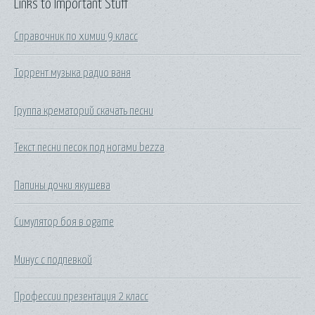
Links to Important Stuff
Справочник по химии 9 класс
Торрент музыка радио ваня
Группа крематорий скачать песни
Текст песни песок под ногами bezza
Папины дочки якушева
Симулятор боя в ogame
Минус с подпевкой
Профессии презентация 2 класс