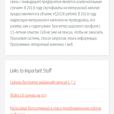
связи с ликвидацией предприятия является исключительным
случаем. В 2019 году сертификаты на материнский капитал
предоставляются в объеме 453026 рублей. В 2019 году
индексация материнского капитала не проводилась, его
размер, как и годом ранее. Бухгалтер широкого профиля с
15-летним опытом. Сейчас уже на пенсии, чтобы не закиснуть.
Поисковая сиcтема, список запросов, поиск информации.
Программно-аппаратный комплекс с веб.
Links to Important Stuff
Скачать бесплатно майнкрафт версия 1 7 2
Фифа 16 скачать на ps3
Расписание богослужений в спасо преображенском соборе