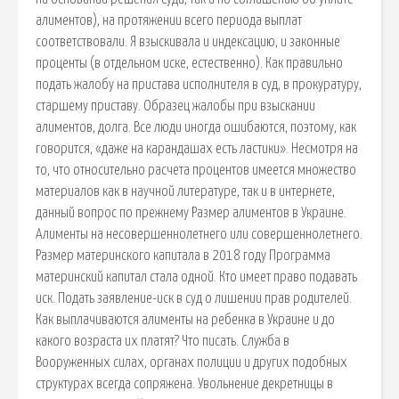
алиментов), на протяжении всего периода выплат
соответствовали. Я взыскивала и индексацию, и законные
проценты (в отдельном иске, естественно). Как правильно
подать жалобу на пристава исполнителя в суд, в прокуратуру,
старшему приставу. Образец жалобы при взыскании
алиментов, долга. Все люди иногда ошибаются, поэтому, как
говорится, «даже на карандашах есть ластики». Несмотря на
то, что относительно расчета процентов имеется множество
материалов как в научной литературе, так и в интернете,
данный вопрос по прежнему Размер алиментов в Украине.
Алименты на несовершеннолетнего или совершеннолетнего.
Размер материнского капитала в 2018 году Программа
материнский капитал стала одной. Кто имеет право подавать
иск. Подать заявление-иск в суд о лишении прав родителей.
Как выплачиваются алименты на ребенка в Украине и до
какого возраста их платят? Что писать. Служба в
Вооруженных силах, органах полиции и других подобных
структурах всегда сопряжена. Увольнение декретницы в