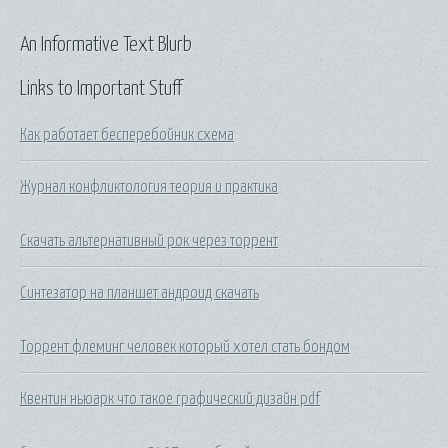
An Informative Text Blurb
Links to Important Stuff
Как работает бесперебойник схема
Журнал конфликтология теория и практика
Скачать альтернативный рок через торрент
Синтезатор на планшет андроид скачать
Торрент флеминг человек который хотел стать бондом
Квентин ньюарк что такое графический дизайн pdf