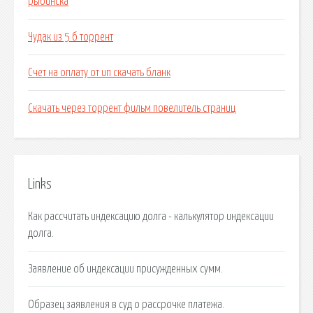
рыбинска
Чудак из 5 б торрент
Счет на оплату от ип скачать бланк
Скачать через торрент фильм повелитель страниц
Links
Как рассчитать индексацию долга - калькулятор индексации
долга.
Заявление об индексации присужденных сумм.
Образец заявления в суд о рассрочке платежа.