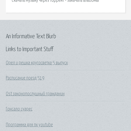
Скачать Музыку через торрент - закачать альбомы
An Informative Text Blurb
Links to Important Stuff
Орел и решка кругосветка 5 выпуск
Расписание поезд 519
Ost законопослушный гражданин
Гонсало суарес
Программа для пк youtube