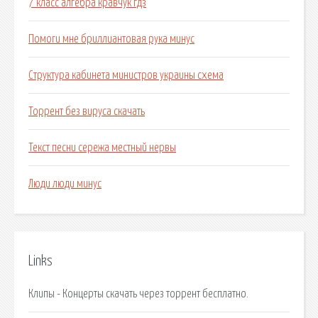
7 класс алгебра кравчук гдз
Помоги мне бриллиантовая рука минус
Структура кабинета министров украины схема
Торрент без вируса скачать
Текст песни сережа местный нервы
Люди люди минус
Links
Клипы - Концерты скачать через торрент бесплатно.