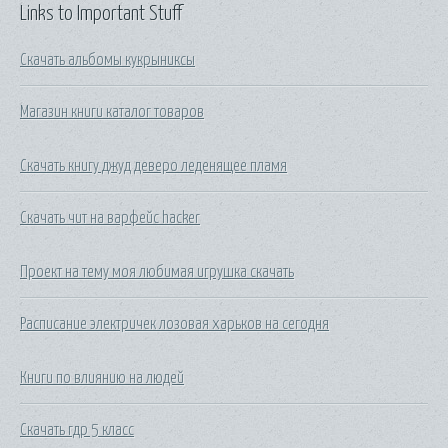
Links to Important Stuff
Скачать альбомы кукрыниксы
Магазин книги каталог товаров
Скачать книгу джуд деверо леденящее пламя
Скачать чит на варфейс hacker
Проект на тему моя любимая игрушка скачать
Расписание электричек лозовая харьков на сегодня
Книги по влиянию на людей
Скачать гдр 5 класс