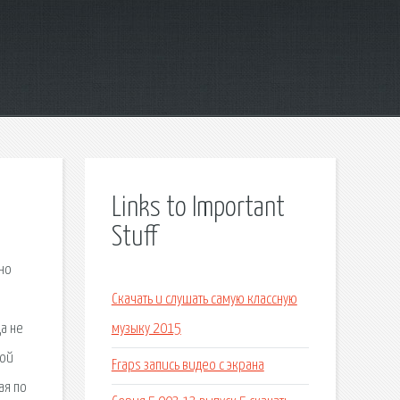
Links to Important
Stuff
но
,
Скачать и слушать самую классную
а не
музыку 2015
ной
Fraps запись видео с экрана
ая по