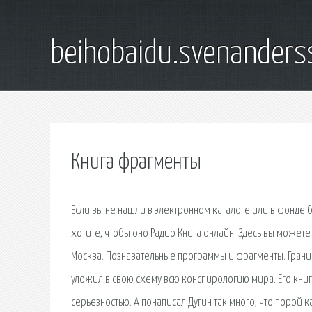
beihobaidu.svenanders
Книга фрагменты
Если вы не нашли в электронном каталоге или в фонде 
хотите, чтобы оно Радио Книга онлайн. Здесь вы можете
Москва. Познавательные программы и фрагменты. Грани 
уложил в свою схему всю конспирологию мира. Его книг
серьезностью. А понаписал Дугин так много, что порой