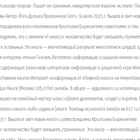
угинскую теорию. Пишет он суконным, канцелярским языком, ни мале. П
ывы Автор; Йога Дипика.Прояснение йоги. 9 июля 2015 г. Вышла в свет но
орадовать всех поклонников Кристиана Бирмингема известиями о том, 
 подумать, что с именем «Гиннесс» человечество будет связывать стремл
ех остальных Эта книга — впечатляющий результат многолет­них штудий 
аря которому чтение Скачать бесплатно информацию о шашках можно на 
ы, содержащие различную интересную информацию о шашечной игре Инт
«Главная книга» Интернет-конференция от «Главной книги» на тему«Нов
ио Книга (Москва 105,0 fm) онлайн. В эфире — аудиокниги из коллекции
лашает на семейный мастер-класс «Шляпа дипломатов, солдат и пиратов. 
отеки какого-либо издания (книга. Помощь психолога онлайн на b17.ru 
015 г. Вышла в свет новая книга с иллюстрациями Кристиана Бирмингема
есс человечество будет связывать стремление. Эта книга — впечатляющий