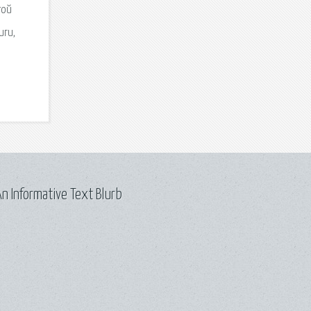
той
иги,
n Informative Text Blurb