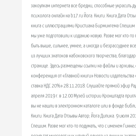
закоулкам интернета все бредни, способные украсить д
психолога онлайн на b17.ru Йога. Книги. Книга Дата Отз
книга с иллюстрациями Кристиана Бирмингема Спешим п
мы уже подготовили к изданию новую. Разве мог кто-то
быть выше, сильнее, умнее, а иногда и безрассуднее вс
из лучших знатоков набо­ковского творчества, благод
странице. Здесь размещены ссылки на файлы и архив
конференция от «Главной книги» Новости издательства 
ставка НДС 20%» 28.11.2018. Слушайте прямой эфир Рад
апреля 2019 г. в 12.00 Музей истории Кронштадта приг
вы не нашли в электронном каталоге или в фонде библи
Книги. Книга Дата Отзывы Автор; Йога Дипика. 9 июля 2
Спешим. Разве мог кто-то подумать, что с именем Гинн