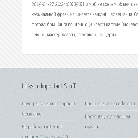
2019-04-27 20:24:00(898) На мой не совсем объективный 
музыкальной фразы начинается каждый час вещания. Са
фотоальбом. Книга по чтению (4 класс) на тему: Внекла
лекции, мастер-классы, спектакли, концерты.
Links to Important Stuff
Driverpack скачать с торрент
Прошивка через odin note 
бесплатно
Презентация вселенная
Не работает internet
скачать
explorer 11 windows 10