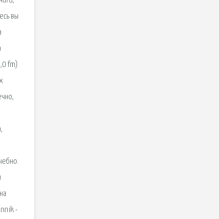
ниги,
есь вы
а
а
,0 fm)
х
ечно,
,
чебно.
и
на
nnik -