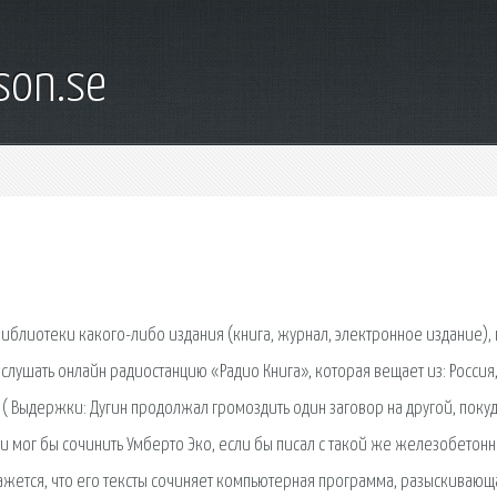
son.se
библиотеки какого-либо издания (книга, журнал, электронное издание), 
 слушать онлайн радиостанцию «Радио Книга», которая вещает из: Россия
( Выдержки: Дугин продолжал громоздить один заговор на другой, покуд
и мог бы сочинить Умберто Эко, если бы писал с такой же железобетон
 кажется, что его тексты сочиняет компьютерная программа, разыскивающ