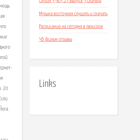
Серия 5 903 13 выпуск 5 скачать
омощь
Музыка восточная слушать и скачать
вая
Расписание на сегодня в люксоре
что
ение
Чб фильм отзывы
одного
этой
ернет-
ая
Links
. 20
Если
Йога.