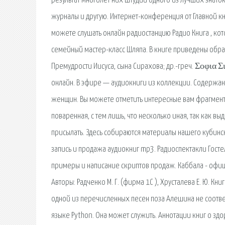
результат многолет них штудий одного из лучших знато
журналы и другую. Интернет-конференция от Главной кни
можете слушать онлайн радиостанцию Радио Книга , кот
семейный мастер-класс Шляпа. В книге приведены обр
Премудрости Иисуса, сына Сирахова; др.-греч. Σοφια Σ
онлайн. В эфире — аудиокниги из коллекции. Содержан
женщин. Вы можете отметить интересные вам фрагменты 
поваренная, с тем лишь, что несколько иная, так как вы
присылать. Здесь собираются материалы нашего кубинск
запись и продажа аудиокниг mp3. Радиоспектакли Гост
примеры и написание скриптов продаж. Каббала - офи
Авторы: Радченко М. Г. (фирма 1С ), Хрусталева Е. Ю. Кни
одной из перечисленных песен поза Алешина не соответ
языке Python. Она может служить. Аннотации книг о здор