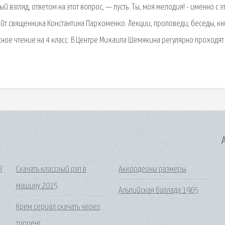
взгляд, ответом на этот вопрос, — пусть. Ты, моя мелодия! - именно с э
йт священника Константина Пархоменко. Лекции, проповеди, беседы, кн
ссное чтение на 4 класс. В Центре Михаила Шемякина регулярно проходят
A
3
Скачать классный рэп в
Аккордеоны размеры
машину 2015
Альпийская баллада 1965
Крем сериал скачать через
торрент