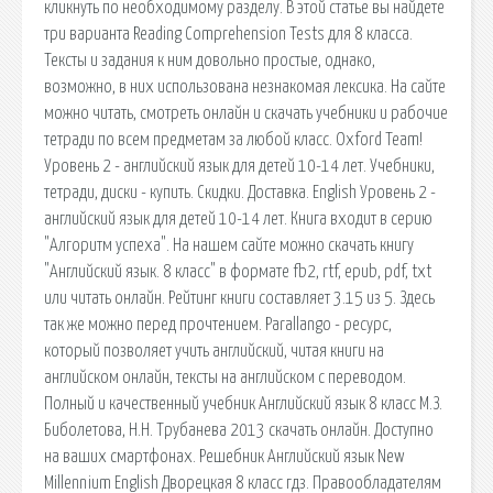
кликнуть по необходимому разделу. В этой статье вы найдете
три варианта Reading Comprehension Tests для 8 класса.
Тексты и задания к ним довольно простые, однако,
возможно, в них использована незнакомая лексика. На сайте
можно читать, смотреть онлайн и скачать учебники и рабочие
тетради по всем предметам за любой класс. Oxford Team!
Уровень 2 - английский язык для детей 10-14 лет. Учебники,
тетради, диски - купить. Скидки. Доставка. English Уровень 2 -
английский язык для детей 10-14 лет. Книга входит в серию
"Алгоритм успеха". На нашем сайте можно скачать книгу
"Английский язык. 8 класс" в формате fb2, rtf, epub, pdf, txt
или читать онлайн. Рейтинг книги составляет 3.15 из 5. Здесь
так же можно перед прочтением. Parallango - ресурс,
который позволяет учить английский, читая книги на
английском онлайн, тексты на английском с переводом.
Полный и качественный учебник Английский язык 8 класс М.З.
Биболетова, Н.Н. Трубанева 2013 скачать онлайн. Доступно
на ваших смартфонах. Решебник Английский язык New
Millennium English Дворецкая 8 класс гдз. Правообладателям