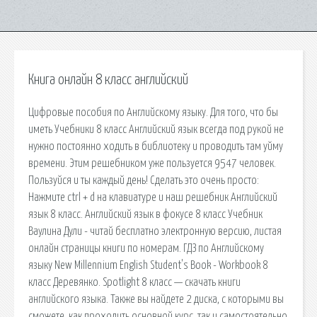
Книга онлайн 8 класс английский
Цифровые пособия по Английскому языку. Для того, что бы
иметь Учебники 8 класс Английский язык всегда под рукой не
нужно постоянно ходить в библиотеку и проводить там уйму
времени. Этим решебником уже пользуется 9547 человек.
Пользуйся и ты каждый день! Сделать это очень просто:
Нажмите ctrl + d на клавиатуре и наш решебник Английский
язык 8 класс. Английский язык в фокусе 8 класс Учебник
Ваулина Дули - читай бесплатно электронную версию, листая
онлайн страницы книги по номерам. ГДЗ по Английскому
языку New Millennium English Student's Book - Workbook 8
класс Деревянко. Spotlight 8 класс — скачать книги
английского языка. Также вы найдете 2 диска, с которыми вы
сможете, как проходить основной курс, так и самостоятельно