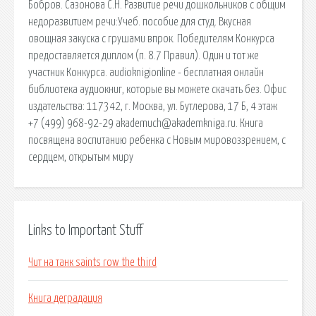
Бобров. Сазонова С.Н. Развитие речи дошкольников с общим
недоразвитием речи:Учеб. пособие для студ. Вкусная
овощная закуска с грушами впрок. Победителям Конкурса
предоставляется диплом (п. 8.7 Правил). Один и тот же
участник Конкурса. audioknigionline - бесплатная онлайн
библиотека аудиокниг, которые вы можете скачать без. Офис
издательства: 117342, г. Москва, ул. Бутлерова, 17 Б, 4 этаж
+7 (499) 968-92-29 akademuch@akademkniga.ru. Книга
посвящена воспитанию ребенка с Новым мировоззрением, с
сердцем, открытым миру
Links to Important Stuff
Чит на танк saints row the third
Книга деградация