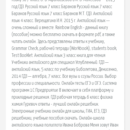
год ГДЗ. Русский язык 7 класс Баранов Русский язык 7 класс
Баранов Русский язык 7 класс Баранов М.Т. ГДЗ. Английский
язык 4 класс. Верещагина И.Н. 2015 г. Английский язык —
очень сложный и вместе. Rainbow English - данный книгу
(пособие) можно бесплатно скачать в формате pdf, а также
читать онлайн. Здесь представлены ответы к учебнику,
Grammar Check, рабочей тетради (Workbook), students book,
Test Booklet. Английский язык 3 класс книга для чтения
Учебники английского для спецшкол Углубленный. ГДЗ —
английский язык, 5 класс по учебнику Биболетова, Денисенко,
2014 ГДЗ — алгебра, 7 класс. Все вузы и ссузы России. Выбор
профессии и специальности. Онлайн тесты ЕГЭ и ОГЭ. Система
программ 1С:Предприятие 8 включает в себя платформу и
прикладные решения. ГДЗ рабочая тетрадь 6 класс физика
химия Гуревич ответы - лучший онлайн решебник.
Электронные учебники онлайн для школы, ГИА, ЕГЭ, ГДЗ
решебники, учебные пособия скачать. Онлайн-школа
английского языка полиглота Ивана Боброва Меня зовут Иван