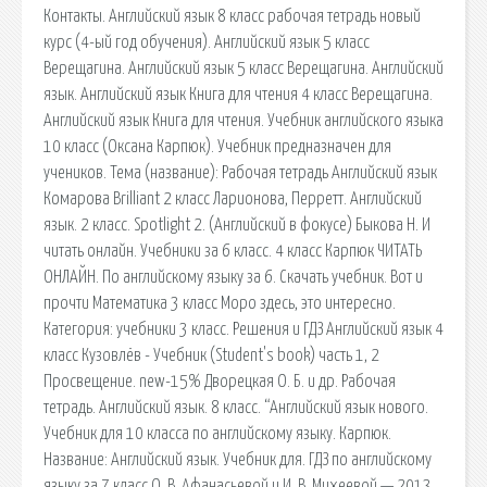
Контакты. Английский язык 8 класс рабочая тетрадь новый
курс (4-ый год обучения). Английский язык 5 класс
Верещагина. Английский язык 5 класс Верещагина. Английский
язык. Английский язык Книга для чтения 4 класс Верещагина.
Английский язык Книга для чтения. Учебник английского языка
10 класс (Оксана Карпюк). Учебник предназначен для
учеников. Тема (название): Рабочая тетрадь Английский язык
Комарова Brilliant 2 класс Ларионова, Перретт. Английский
язык. 2 класс. Spotlight 2. (Английский в фокусе) Быкова Н. И
читать онлайн. Учебники за 6 класс. 4 класс Карпюк ЧИТАТЬ
ОНЛАЙН. По английскому языку за 6. Скачать учебник. Вот и
прочти Математика 3 класс Моро здесь, это интересно.
Категория: учебники 3 класс. Решения и ГДЗ Английский язык 4
класс Кузовлёв - Учебник (Student's book) часть 1, 2
Просвещение. new-15% Дворецкая О. Б. и др. Рабочая
тетрадь. Английский язык. 8 класс. “Английский язык нового.
Учебник для 10 класса по английскому языку. Карпюк.
Название: Английский язык. Учебник для. ГДЗ по английскому
языку за 7 класс О. В. Афанасьевой и И. В. Михеевой — 2013