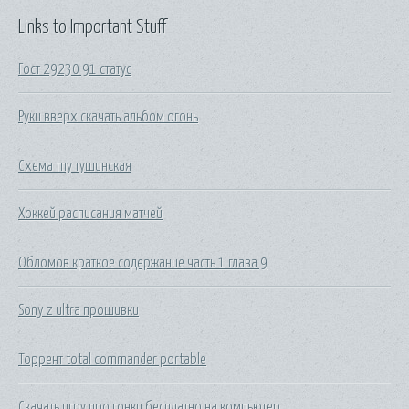
Links to Important Stuff
Гост 29230 91 статус
Руки вверх скачать альбом огонь
Схема тпу тушинская
Хоккей расписания матчей
Обломов краткое содержание часть 1 глава 9
Sony z ultra прошивки
Торрент total commander portable
Скачать игру про гонки бесплатно на компьютер