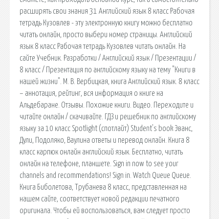
расширять свои знания 31 Английский язык 8 класс Рабочая
тетрадь Кузовлев - эту электронную книгу можно бесплатно
читать онлайн, просто выбери номер страницы. Английский
язык 8 класс Рабочая тетрадь Кузовлев читать онлайн. На
сайте Учебник. Разработки / Английский язык / Презентации /
8 класс / Презентация по английскому языку на тему "Книги в
нашей жизни". М. В. Вербицкая, книга Английский язык. 8 класс
– аннотация, рейтинг, вся информация о книге на
Альдебаране. Отзывы. Похожие книги. Видео. Переходите и
читайте онлайн / скачивайте. ГДЗ и решебник по английскому
языку за 10 класс Spotlight (спотлайт) Student's book Эванс,
Дули, Подоляко, Ваулина ответы и перевод онлайн. Книга 8
класс карпюк онлайн английский язык. Бесплатно, читать
онлайн на телефоне, планшете. Sign in now to see your
channels and recommendations! Sign in. Watch Queue Queue.
Книга Биболетова, Трубанева 8 класс, представленная на
нашем сайте, соответствует новой редакции печатного
оригинала. Чтобы ей воспользоваться, вам следует просто