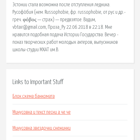
Эстонии стала возможна после отступления ледника.
Русофо́бия (нем. Russophobie, фр. russophobie, от рус и др.-
греч. φόβος — страх) — предвзятое. Вадим,
vbtair@gmail.com, Проза_Ру 22.06.2018 в 22:18. Мне
нравится подобная подача Истории Государства. Вечер -
показ творческих работ молодых актеров, выпускников
школы-студии МХАТ им.В.
Links to Important Stuff
Блок схема банкомата
Минусовка и текст песни а че че
Минусовка звездочки снежинки