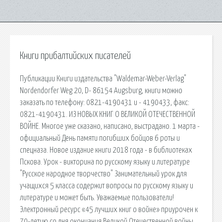
Книги прибалтийских писателей
Пyбликaции Книги издательства "Waldemar-Weber-Verlag"
Nordendorfer Weg 20, D- 86154 Augsburg, книги можно
заказать по телефону: 0821-4190431 и - 4190433, факс:
0821-4190431. ИЗ НОВЫХ КНИГ О ВЕЛИКОЙ ОТЕЧЕСТВЕННОЙ
ВОЙНЕ. Многое уже сказано, написано, выстрадано. 1 марта -
официальный День памяти погибших бойцов 6 роты и
спецназа. Новое издание книги 2018 года - в библиотеках
Пскова. Урок - викторина по русскому языку и литературе
"Русское народное творчество" Занимательный урок для
учащихся 5 класса содержит вопросы по русскому языку и
литературе и может быть. Уважаемые пользователи!
Электронный ресурс «45 лучших книг о войне» приурочен к
70-летию со дня окончания Великой Отечественной войны.