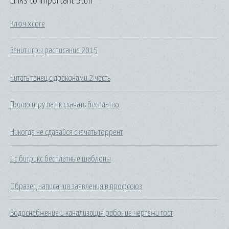
Links to Important Stuff
Ключ xcore
Зенит игры расписание 2015
Читать танец с драконами 2 часть
Порно игру на пк скачать бесплатно
Никогда не сдавайся скачать торрент
1с битрикс бесплатные шаблоны
Образец написания заявления в профсоюз
Водоснабжение и канализация рабочие чертежи гост