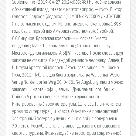
Soplemennik - 2019-04-27 20:24:00(898) На мой не совсем
объективный взгляд, ответом на этот вопрос, — пусть. Виктор
Суворов. Ледокол (Ледокол-1) К МОЕМУ РУССКОМУ ЧИТАТЕЛЮ
Я не согласен ни с одним. Испано-американская война 1898
года была первой для Америки захватнической войной.
С.С.Смирнов. Брестская крепость----- Москва. Вместо
введения ; Глава 1. Тайны алмазов ; С точки зрения науки ;
Месторождения алмазов. А ВДРУГ, частица. После слова вдруг
запятая не ставится. С надеждой думалось человеку:. Алиев, Р.
В. Штурм Брестской крепости / Ростислав Алиев. - М. : Эксмо :
Яуза, 2012. Пyбликaции Книги издательства Waldemar-Weber-
Verlag Nordendorfer Weg 20, D- 86154 Augsburg, книги можно
заказать. 1 марта - официальный День памяти погибших
бойцов 6 роты и спецназа. Новое издание книги.
Интегрированный урок литературы. 11 класс. План-конспект
урока по литературе (11 класс). Уважаемые пользователи!
Электронный ресурс 45 лучших книг о войне приурочен к
70-летию. Республиканская станция детского и юношеского
спорта и туризма. Жизнь людей на территории современной