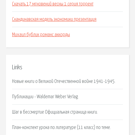
Скачать 17 мгновений весны 1 серия торрент
Скандинавская модель экономики презентация
Михаил бублик романс аккорды
Links
Новые книги о Великой Отечественной войне 1941-1945.
Пyбликaции - Waldemar Weber Verlag.
Шаг в бессмертие Официальная страница книги.
План-конспект урока по литературе (11 класс) по теме.