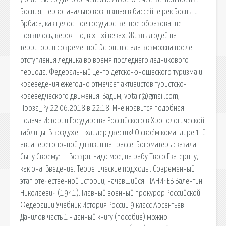
Босния, первоначально возникшая в бассейне рек Босны и
Врбаса, как целостное государственное образование
появилось, вероятно, в x—xi веках. Жизнь людей на
территории современной Эстонии стала возможна после
отступления ледника во время последнего ледникового
периода. Федеральный центр детско-юношеского туризма и
краеведения ежегодно отмечает активистов туристско-
краеведческого движения. Вадим, vbtair@gmail.com,
Проза_Ру 22.06.2018 в 22:18. Мне нравится подобная
подача Истории Государства Российского в Хронологической
таблицы. В воздухе – «лидер двести»! О своём командире 1-й
авиаперегоночной дивизии на трассе. Богоматерь сказала
Сыну Своему: — Воззри, Чадо мое, на рабу Твою Екатерину,
как она. Введение. Теоретические подходы. Современный
этап отечественной истории, начавшийся. ПАНИЧЕВ Валентин
Николаевич (1941). Главный военный прокурор Российской
Федерации Учебник История России 9 класс Арсентьев
Данилов часть 1 - данный книгу (пособие) можно.