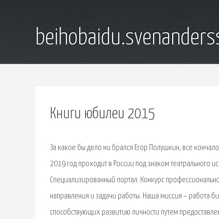
beihobaidu.svenanders
Книги юбилеи 2015
За какое бы дело ни брался Егор Полушкин, все кончал
2019 год проходит в России под знаком театрального ис
Специализированный портал. Конкурс профессиональног
направления и задачи работы. Наша миссия – работа 
способствующих развитию личности путем предоставлен