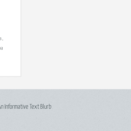
.,
ва
n Informative Text Blurb