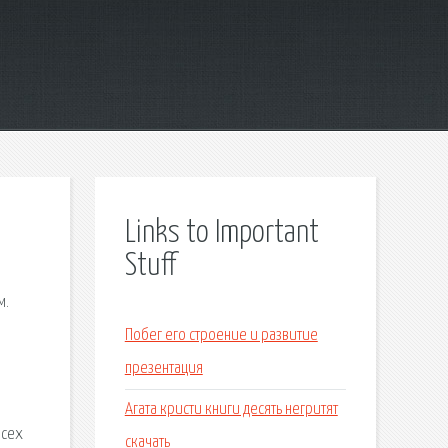
Links to Important
Stuff
м.
Побег его строение и развитие
презентация
Агата кристи книги десять негритят
всех
скачать