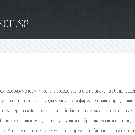
son.se
ось недоразумением. И жена, и соседи звали его не иначе как бедоносце
кусства. Інтернет-видання для медичних та фармацевтичних працівників
о мастерства «Моя профессия — библиотекарь» Задание. ii. Основные
библиотек как информационно–культурных и образовательных центров,
ия. Мы ежедневно сталкиваемся с информацией, "льющейся" на нас со 