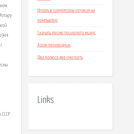
ьном
Играть в симуляторы оружия на
Ротару
компьютер
ской
Скачать песню прилелето минус
-1944
Хром переводчик
г.
Два полюса два смотреть
есны.
Links
е
в СССР