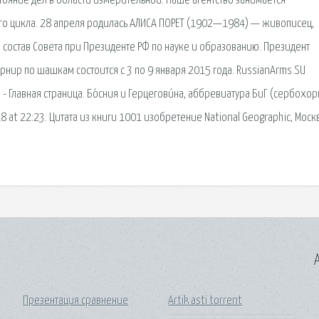
ояние дел в области измерительной. Наше агентство занимается
о цикла. 28 апреля родилась АЛИСА ПОРЕТ (1902—1984) — живописец,
 состав Совета при Президенте РФ по науке и образованию. Президент
рнир по шашкам состоится с 3 по 9 января 2015 года. RussianArms.SU
Главная страница. Бо́сния и Герцегови́на, аббревиатура БиГ (сербохорв
18 at 22:23. Цитата из книги 1001 изобретение National Geographic, Моск
A
Презентация сравнение
Artik asti torrent