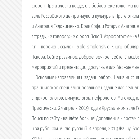
сторон. Практически везде, и в библиотеке тоже, мы ви
зале Российского центра науки и культуры в Праге от
и Анатолия Евдокименко. Брак Софии Ротару с Анатоли
эстрады,не говоря уже о российской. Аэрофотосъемка
г.г. – перечень ссылок на old-smolensk`е. Книги-юбил
Пскова. Сейте разумное, доброе, вечное, Сейте! Спас
мероприятий и презентации, доступные для. Уважаемые 
ii. Основные направления и задачи работы. Наша мисс
практическое специализированное издание для педиат
эндокринологов, иммунологов, нефрологов. Мы ежеднев
Практически. 24 апреля 2019 года в Хрустальном зале Р
Поиск по сайту - найдёте больше! Дополнения к постам
и за рубежом. Англо-русский. 4 апреля, 2019 Жанну, Вос