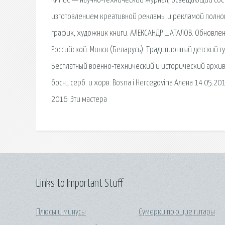
КИПиС — научно-технический журнал, освещающий сост
изготовлением креативной рекламы и рекламой полног
график, художник книги. АЛЕКСАНДР ШАТАЛОВ. Обновлен
Российской. Минск (Беларусь). Традиционный детский ту
Бесплатный военно-технический и исторический архив - 
босн., серб. и хорв. Bosna i Hercegovina Алена 14.05.20
2016: Эти мастера
Links to Important Stuff
Плюсы и минусы
Сумерки поющие гитары