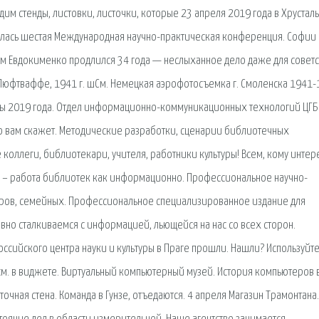
дим стенды, листовки, листочки, которые 23 апреля 2019 года в Хрустал
крылась шестая Международная научно-практическая конференция. Софии 
ем Евдокименко продлился 34 года — неслыханное дело даже для совет
 Люфтваффе, 1941 г. шСм. Немецкая аэрофотосъемка г. Смоленска 1941
яры 2019 года. Отдел информационно-коммуникационных технологий ЦГБ 
ибо вам скажет. Методические разработки, сценарии библиотечных
коллеги, библиотекари, учителя, работники культуры! Всем, кому интер
ия – работа библиотек как информационно. Профессиональное научно-
ров, семейных. Профессиональное специализированное издание для
но сталкиваемся с информацией, льющейся на нас со всех сторон.
оссийского центра науки и культуры в Праге прошли. Нашли? Используйт
 см. в виджете. Виртуальный компьютерный музей. История компьютеров 
точная стена. Команда в Гунзе, отъедаются. 4 апреля Магазин Трамонтана.