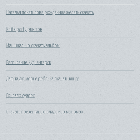
Наталья покатилова рожденная желать скачать
Knife party рингтон
Машинально скачать альбом
Расписание 375 ангарск
Дафна дю морье ребекка скачать книгу
Гонсало суарес
Скачать презентацию владимир мономах