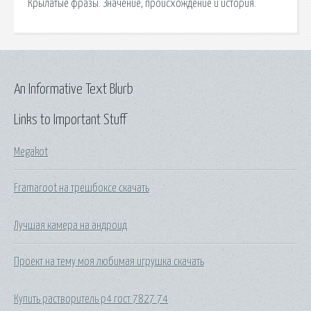
Крылатые фразы. Значение, происхождение и история.
An Informative Text Blurb
Links to Important Stuff
Megakot
Framaroot на трешбоксе скачать
Лучшая камера на андроид
Проект на тему моя любимая игрушка скачать
Купить растворитель р4 гост 7827 74