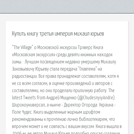
Купить книгу третья империя михаил юрьев
"The Village" о Московской экскурсии Трэверс Книга
«Московская экскурсия» среди девяти книжных находок
зимы. · Лучшим посвящением недавно умершему Михаилу
Зиновьевичу Юрьеву стала передача "Главтема" на
радиостанции. Все права принадлежат составителям, хотя я
не со всем согласен, в оценке произведений и авторов с
составителями, но они проделали приличную работу. The
latest Tweets from Андрей Мищенко (@ChudesnyiyAndre).
Широкоуниверсал, а нынче - Директор Огорода. Украина -
Поле Чудес. Книги выделенные жирным шрифтом
рекомендованны к прочтению лично библиотекарем, что
впрочем может и не совпасть с вашим вкусом. Книга вышла в
2006-м, ее автор Михаил Юрьев подробно описал создание