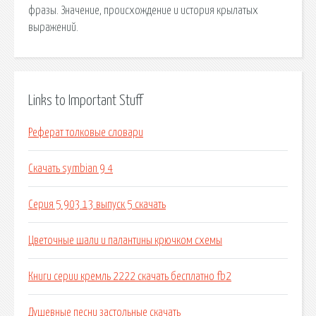
фразы. Значение, происхождение и история крылатых
выражений.
Links to Important Stuff
Реферат толковые словари
Скачать symbian 9 4
Серия 5 903 13 выпуск 5 скачать
Цветочные шали и палантины крючком схемы
Книги серии кремль 2222 скачать бесплатно fb2
Душевные песни застольные скачать