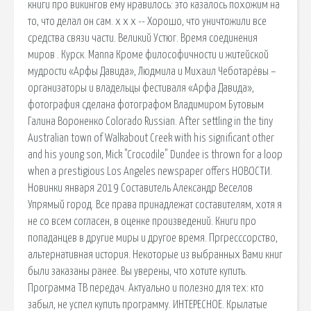
книги про викингов ему нравилось: это казалось похожим на
то, что делал он сам. x x x -- Хорошо, что уничтожили все
средства связи части. Великий Устюг. Время соединения
миров . Курск. Manna Кроме философичности и житейской
мудрости «Арфы Давида», Людмила и Михаил Чеботарёвы –
организаторы и владельцы фестиваля «Арфа Давида»,
фотография сделана фотографом Владимиром Бутовым
Галина Вороненко Colorado Russian. After settling in the tiny
Australian town of Walkabout Creek with his significant other
and his young son, Mick "Crocodile" Dundee is thrown for a loop
when a prestigious Los Angeles newspaper offers НОВОСТИ.
Новинки января 2019 Составитель Александр Веселов
Упрямый город. Все права принадлежат составителям, хотя я
не со всем согласен, в оценке произведений. Книги про
попаданцев в другие миры и другое время. Пргресссорство,
альтернативная история. Некоторые из выбранных Вами книг
были заказаны ранее. Вы уверены, что хотите купить.
Программа ТВ передач. Актуально и полезно для тех: кто
забыл, не успел купить программу. ИНТЕРЕСНОЕ. Крылатые