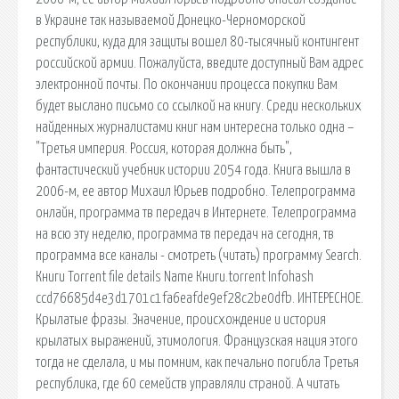
в Украине так называемой Донецко-Черноморской
республики, куда для защиты вошел 80-тысячный контингент
российской армии. Пожалуйста, введите доступный Вам адрес
электронной почты. По окончании процесса покупки Вам
будет выслано письмо со ссылкой на книгу. Среди нескольких
найденных журналистами книг нам интересна только одна –
"Третья империя. Россия, которая должна быть",
фантастический учебник истории 2054 года. Книга вышла в
2006-м, ее автор Михаил Юрьев подробно. Телепрограмма
онлайн, программа тв передач в Интернете. Телепрограмма
на всю эту неделю, программа тв передач на сегодня, тв
программа все каналы - смотреть (читать) программу Search.
Книги Torrent file details Name Книги.torrent Infohash
ccd76685d4e3d1701c1fa6eafde9ef28c2be0dfb. ИНТЕРЕСНОЕ.
Крылатые фразы. Значение, происхождение и история
крылатых выражений, этимология. Французская нация этого
тогда не сделала, и мы помним, как печально погибла Третья
республика, где 60 семейств управляли страной. А читать