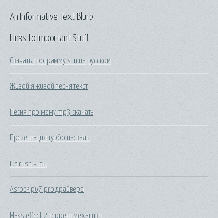
An Informative Text Blurb
Links to Important Stuff
Скачать программу s m на русском
Живой я живой песня текст
Песня про маму mp3 скачать
Презентация турбо паскаль
L a rush читы
Asrock p67 pro драйвера
Mass effect 2 торрент механики