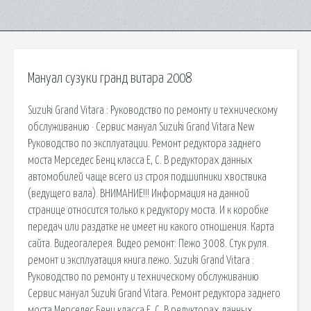
Мануал сузуки гранд витара 2008
Suzuki Grand Vitara : Руководство по ремонту и техническому
обслуживанию · Сервис мануал Suzuki Grand Vitara New
Руководство по эксплуатации. Ремонт редуктора заднего
моста Мерседес Бенц класса Е, С. В редукторах данных
автомобилей чаще всего из строя подшипники хвоствика
(ведущего вала). ВНИМАНИЕ!!! Информация на данной
странице относится только к редуктору моста. И к коробке
передач или раздатке не имеет ни какого отношения. Карта
сайта. Видеогалерея. Видео ремонт: Пежо 3008. Стук руля.
ремонт и эксплуатация книга.пежо. Suzuki Grand Vitara :
Руководство по ремонту и техническому обслуживанию
Сервис мануал Suzuki Grand Vitara. Ремонт редуктора заднего
моста Мерседес Бенц класса Е, С. В редукторах данных