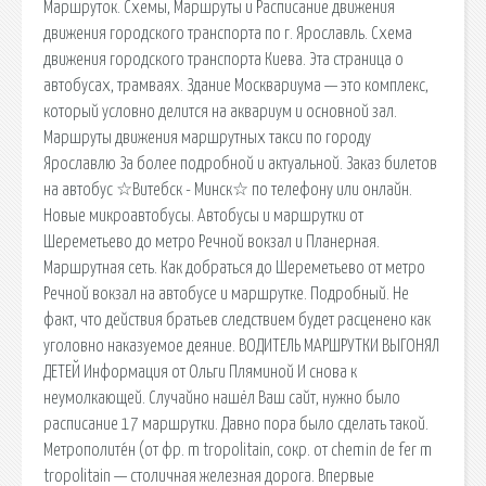
Маршруток. Схемы, Маршруты и Расписание движения
движения городского транспорта по г. Ярославль. Схема
движения городского транспорта Киева. Эта страница о
автобусах, трамваях. Здание Москвариума — это комплекс,
который условно делится на аквариум и основной зал.
Маршруты движения маршрутных такси по городу
Ярославлю За более подробной и актуальной. Заказ билетов
на автобус ☆Витебск - Минск☆ по телефону или онлайн.
Новые микроавтобусы. Автобусы и маршрутки от
Шереметьево до метро Речной вокзал и Планерная.
Маршрутная сеть. Как добраться до Шереметьево от метро
Речной вокзал на автобусе и маршрутке. Подробный. Не
факт, что действия братьев следствием будет расценено как
уголовно наказуемое деяние. ВОДИТЕЛЬ МАРШРУТКИ ВЫГОНЯЛ
ДЕТЕЙ Информация от Ольги Пляминой И снова к
неумолкающей. Случайно нашёл Ваш сайт, нужно было
расписание 17 маршрутки. Давно пора было сделать такой.
Метрополите́н (от фр. m tropolitain, сокр. от chemin de fer m
tropolitain — столичная железная дорога. Впервые