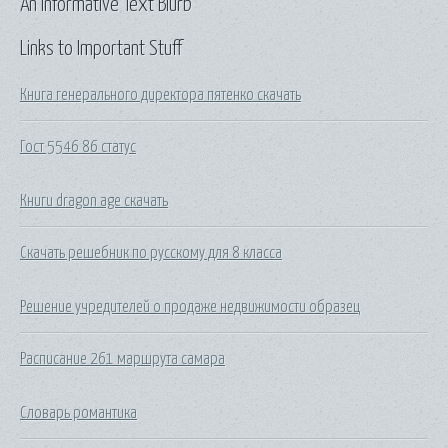
An Informative Text Blurb
Links to Important Stuff
Книга генерального директора пятенко скачать
Гост 5546 86 статус
Книги dragon age скачать
Скачать решебник по русскому для 8 класса
Решение учредителей о продаже недвижимости образец
Расписание 261 маршрута самара
Словарь романтика