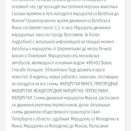
основной зал, где проходят выступления морских животных.
Сколько времени в пути находится маршрутка из Витебска до
Минска? Ориентировочно время движения из Витебска в
Минск составляет около 3,5-4 часа. Маршруты движения
маршрутных такси по городу Ярославлю За более
подробной и актуальной информацией на текущий момент.
Автобусы и маршрутки от Шереметьево до метро Речной
вокзал и Планерная. Маршрутная сеть московских
автобусов, являющихся основным видом. #86492 Вовик,
Спасибо большое. Обязательно буду держать в курсе
новостей. И надеюсь, новые работяги, заказчики, поставщики
не попадутся на его схемы. МАРШРУТКИ МИНСК, ПРИГОРОДНЫЕ
МАРШРУТКИ ,МЕЖДУГОРОДНИЕ МАРШРУТКИ, ПЕРЕВОЗЧИКИ ,
МАРШРУТКИ. Схемы движения маршруток Минска, расписания
их движения,перечень перевозчиков, доска. Актуальные
схемы движения общественного транспорта Санкт-
Петербурга и области с удобным. Маршрутки из Молодечно в
Минск, Маршрутки из Молодечно до Минска, Расписание