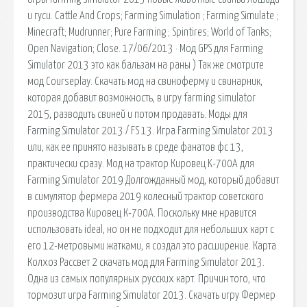
и гуси. Cattle And Crops; Farming Simulation ; Farming Simulate ;
Minecraft; Mudrunner; Pure Farming ; Spintires; World of Tanks;
Open Navigation; Close. 17/06/2013 · Мод GPS для Farming
Simulator 2013 это как бальзам на раны ) Так же смотрите
мод Courseplay. Скачать мод на свиноферму и свинарник,
которая добавит возможность, в игру farming simulator
2015, разводить свиней и потом продавать. Моды для
Farming Simulator 2013 / FS 13. Игра Farming Simulator 2013
или, как ее принято называть в среде фанатов фс 13,
практически сразу. Мод на трактор Кировец K-700A для
Farming Simulator 2019 Долгожданный мод, который добавит
в симулятор фермера 2019 колесный трактор советского
производства Кировец К-700А. Поскольку мне нравится
использовать ideal, но он не подходит для небольших карт с
его 12-метровыми жатками, я создал это расширение. Карта
Колхоз Рассвет 2 скачать мод для Farming Simulator 2013.
Одна из самых популярных русских карт. Причин того, что
тормозит игра Farming Simulator 2013. Скачать игру Фермер