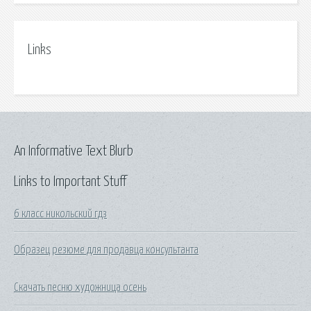
Links
An Informative Text Blurb
Links to Important Stuff
6 класс никольский гдз
Образец резюме для продавца консультанта
Скачать песню художница осень