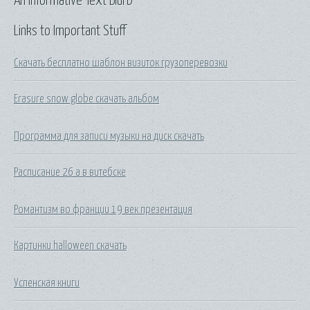
An Informative Text Blurb
Links to Important Stuff
Скачать бесплатно шаблон визиток грузоперевозки
Erasure snow globe скачать альбом
Программа для записи музыки на диск скачать
Расписание 26 а в витебске
Романтизм во франции 19 век презентация
Картинки halloween скачать
Успенская книги