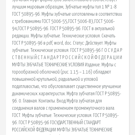
лучшим мировым образцам, Зубчатые муфты тип 1 № 1-8
ГОСТ 50895-96. Муфты зубчатые изготовлены в соответствии
с требованиями ГОСТ 5006-55,ГОСТ 5006-83,ГОСТ 5006-
94,ГОСТ Р 50895-96. ГОСТ Р 50895-96. ГОСТ в актуальной
редакции. Муфты зубчатые. Технические условия. Скачать
ГОСТ Р 50895-96 в pdf, word, doc. Статус: Действует. Муфты
зубчатые. Технические условия. ГОСТ Р 50895-96 Г О С У Д А Р
С Т В Е Н Н Ы Й С Т А Н Д А Р Т Р О С С И Й С К О Й Ф Е Д Е Р А Ц И И
МУФТЫ ЗУБЧАТЫЕ ТЕХНИЧЕСКИЕ УСЛОВИЯ Издание. Муфты с
торообразной оболочкой (рис. 1.15 – 1.16) обладают
повышенной крутильной, радиальной и угловой
податливостью, что обусловливает существенное улучшение
динамических характеристик. Муфта зубчатая ГОСТ Р 50895-
96. 0. Главная. Контакты. Вход Муфта зубчатая для
соединения валов с применением промежуточного вала.
ГОСТ: Муфты зубчатые. Технические условия. ГОСТ Р 50895-
96. ГОСТ Р 50895-96 ГОСУДАРСТВЕННЫЙ СТАНДАРТ
РОССИЙСКОЙ ФЕДЕРАЦИИ МУФТЫ ЗУБЧАТЫЕ ТЕХНИЧЕСКИЕ