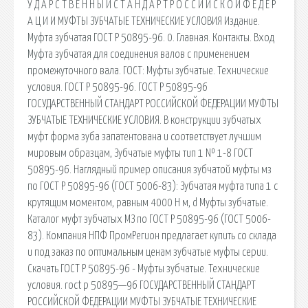
У Д А Р С Т В Е Н Н Ы Й С Т А Н Д А Р Т Р О С С И Й С К О Й Ф Е Д Е Р
А Ц И И МУФТЫ ЗУБЧАТЫЕ ТЕХНИЧЕСКИЕ УСЛОВИЯ Издание.
Муфта зубчатая ГОСТ Р 50895-96. 0. Главная. Контакты. Вход
Муфта зубчатая для соединения валов с применением
промежуточного вала. ГОСТ: Муфты зубчатые. Технические
условия. ГОСТ Р 50895-96. ГОСТ Р 50895-96
ГОСУДАРСТВЕННЫЙ СТАНДАРТ РОССИЙСКОЙ ФЕДЕРАЦИИ МУФТЫ
ЗУБЧАТЫЕ ТЕХНИЧЕСКИЕ УСЛОВИЯ. В конструкции зубчатых
муфт форма зуба запатентована и соответствует лучшим
мировым образцам, Зубчатые муфты тип 1 № 1-8 ГОСТ
50895-96. Наглядный пример описания зубчатой муфты мз
по ГОСТ Р 50895-96 (ГОСТ 5006-83): Зубчатая муфта типа 1 с
крутящим моментом, равным 4000 Н м, d Муфты зубчатые.
Каталог муфт зубчатых МЗ по ГОСТ Р 50895-96 (ГОСТ 5006-
83). Компания НПФ ПромРегион предлагает купить со склада
и под заказ по оптимальным ценам зубчатые муфты серии.
Скачать ГОСТ Р 50895-96 - Муфты зубчатые. Технические
условия. roct p 50895—96 ГОСУДАРСТВЕННЫЙ СТАНДАРТ
РОССИЙСКОЙ ФЕДЕРАЦИИ МУФТЫ ЗУБЧАТЫЕ ТЕХНИЧЕСКИЕ