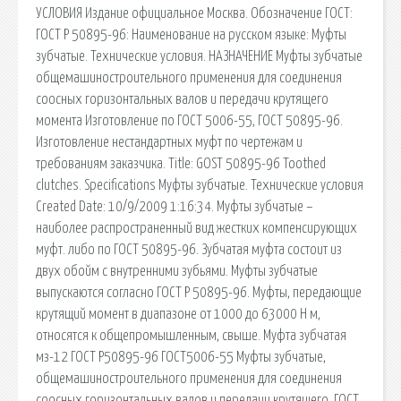
УСЛОВИЯ Издание официальное Москва. Обозначение ГОСТ:
ГОСТ Р 50895-96: Наименование на русском языке: Муфты
зубчатые. Технические условия. НАЗНАЧЕНИЕ Муфты зубчатые
общемашиностроительного применения для соединения
соосных горизонтальных валов и передачи крутящего
момента Изготовление по ГОСТ 5006-55, ГОСТ 50895-96.
Изготовление нестандартных муфт по чертежам и
требованиям заказчика. Title: GOST 50895-96 Toothed
clutches. Specifications Муфты зубчатые. Технические условия
Created Date: 10/9/2009 1:16:34. Муфты зубчатые –
наиболее распространенный вид жестких компенсирующих
муфт. либо по ГОСТ 50895-96. Зубчатая муфта состоит из
двух обойм с внутренними зубьями. Муфты зубчатые
выпускаются согласно ГОСТ Р 50895-96. Муфты, передающие
крутящий момент в диапазоне от 1000 до 63000 Н м,
относятся к общепромышленным, свыше. Муфта зубчатая
мз-12 ГОСТ Р50895-96 ГОСТ5006-55 Муфты зубчатые,
общемашиностроительного применения для соединения
соосных горизонтальных валов и передачи крутящего. ГОСТ