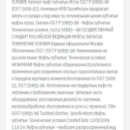
УСЛОВИЯ. Каталог муфт зубчатых МЗ по ГОСТ Р 50895-96
(ГОСТ 5006-83). Компания НПФ ПромРегион предлагает
купить со склада и под заказ по оптимальным ценам зубчатые
муфты серии. Скачать ГОСТ Р 50895-96 - Муфты зубчатые.
Технические условия. roct p 50895—96 ГОСУДАРСТВЕННЫЙ
СТАНДАРТ РОССИЙСКОЙ ФЕДЕРАЦИИ МУФТЫ ЗУБЧАТЫЕ
ТЕХНИЧЕСКИЕ УСЛОВИЯ Издание официальное Москва.
Обозначение ГОСТ: ГОСТ Р 50895-96: Наименование на
русском языке: Муфты зубчатые. Технические условия.
НАЗНАЧЕНИЕ Муфты зубчатые общемашиностроительного
применения для соединения соосных горизонтальных валов
и передачи крутящего момента Изготовление по ГОСТ 5006-
55, ГОСТ 50895-96. Изготовление нестандартных муфт по
чертежам и требованиям заказчика. Запасные части
оборудования, изготовление деталей по чертежам,
металлообработка. Изготовление в срок и с гарантией. Title:
GOST 50895-96 Toothed clutches. Specifications Муфты
зубчатые. Технические условия Created Date: 10/9/2009
1:16:34. Муфты зубчатые - наиболее распространенный вид