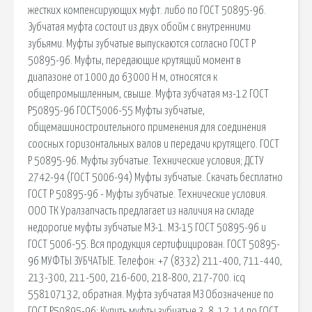
жестких компенсирующих муфт. либо по ГОСТ 50895-96.
Зубчатая муфта состоит из двух обойм с внутренними
зубьями. Муфты зубчатые выпускаются согласно ГОСТ Р
50895-96. Муфты, передающие крутящий момент в
диапазоне от 1000 до 63000 Н м, относятся к
общепромышленным, свыше. Муфта зубчатая мз-12 ГОСТ
Р50895-96 ГОСТ5006-55 Муфты зубчатые,
общемашиностроительного применения для соединения
соосных горизонтальных валов и передачи крутящего. ГОСТ
Р 50895-96. Муфты зубчатые. Технические условия; ДСТУ
2742-94 (ГОСТ 5006-94) Муфты зубчатые. Скачать бесплатно
ГОСТ Р 50895-96 - Муфты зубчатые. Технические условия.
ООО ТК Уралзапчасть предлагает из наличия на складе
недорогие муфты зубчатые МЗ-1. МЗ-15 ГОСТ 50895-96 и
ГОСТ 5006-55. Вся продукция сертифицирован. ГОСТ 50895-
96 МУФТЫ ЗУБЧАТЫЕ. Телефон: +7 (8332) 211-400, 711-440,
213-300, 211-500, 216-600, 218-800, 217-700. icq
558107132, обратная. Муфта зубчатая МЗ Обозначение по
ГОСТ Р50895-96: Купить муфты зубчатые 3, 8, 12, 14 по ГОСТ