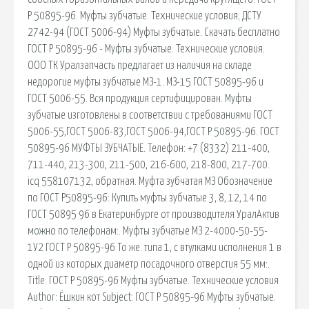
Р 50895-96. Муфты зубчатые. Технические условия; ДСТУ
2742-94 (ГОСТ 5006-94) Муфты зубчатые. Скачать бесплатно
ГОСТ Р 50895-96 - Муфты зубчатые. Технические условия.
ООО ТК Уралзапчасть предлагает из наличия на складе
недорогие муфты зубчатые МЗ-1. МЗ-15 ГОСТ 50895-96 и
ГОСТ 5006-55. Вся продукция сертифицирован. Муфты
зубчатые изготовлены в соответствии с требованиями ГОСТ
5006-55,ГОСТ 5006-83,ГОСТ 5006-94,ГОСТ Р 50895-96. ГОСТ
50895-96 МУФТЫ ЗУБЧАТЫЕ. Телефон: +7 (8332) 211-400,
711-440, 213-300, 211-500, 216-600, 218-800, 217-700.
icq 558107132, обратная. Муфта зубчатая МЗ Обозначение
по ГОСТ Р50895-96: Купить муфты зубчатые 3, 8, 12, 14 по
ГОСТ 50895 96 в Екатеринбурге от производителя УралАктив
можно по телефонам:. Муфты зубчатые МЗ 2-4000-50-55-
1У2 ГОСТ Р 50895-96 То же. типа 1, с втулками исполнения 1 в
одной из которых диаметр посадочного отверстия 55 мм:.
Title: ГОСТ Р 50895-96 Муфты зубчатые. Технические условия
Author: Ёшкин кот Subject: ГОСТ Р 50895-96 Муфты зубчатые.