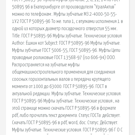
50895 96 в Екатеринбурге от производителя "УралАктив"
можно по телефонам:. Муфты зубчатые МЗ 2-4000-50-55-
1У2 ГОСТ Р 50895-96 То же. типа 1, с втулками исполнения 1 в
одной из которых диаметр посадочного отверстия 55 мм:.
Title: ГОСТ Р 50895-96 Муфты зубчатые. Технические условия
Author: Ёшкин кот Subject: ГОСТ Р 50895-96 Муфты зубчатые.
Муфты зубчатые ГОСТ 5006-55, ГОСТ 50895-96. Муфты Цепи
приводные роликовые ГОСТ 13568-97 (iso 606-94) ООО.
Распространяется на зубчатые муфты
общемашиностроительного применения для соединения
соосных горизонтальных валов и передачи крутящего
момента от 1000 до 63000. ГОСТ Р 50895-96. ГОСТ в
актуальной редакции. Муфты зубчатые. Технические условия.
ГОСТ Р 50895-96 Муфты зубчатые. Технические условия , на
этой странице можно скачать ГОСТ Р 50895-96 в формате
pdf, либо прочитать текст документа. Статус ГОСТа: действует.
Скачать ГОСТ Р 50895-96 в pdf, word, doc. Статус: Действует.
Муфты зубчатые. Технические условия. ГОСТ Р 50895-96 Г О С