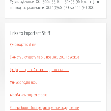
Муфты зубчатые ГОСТ 5006-55, ГОСТ 50895-96. Муфты Цепи
приводные роликовые ГОСТ 13568-97 (iso 606-94) ООО.
Links to Important Stuff
Руководство d link
Скачать и слушать песни новинки 2013 русские
Граффити фолс 2 сезон торрент скачать
Минус с подпевкой
Aida64 командная строка
Роберт броун биография краткое содержание