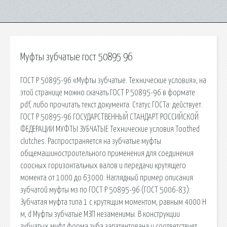
Муфты зубчатые гост 50895 96
ГОСТ Р 50895-96 «Муфты зубчатые. Технические условия», на
этой странице можно скачать ГОСТ Р 50895-96 в формате
pdf, либо прочитать текст документа. Статус ГОСТа: действует.
ГОСТ Р 50895-96 ГОСУДАРСТВЕННЫЙ СТАНДАРТ РОССИЙСКОЙ
ФЕДЕРАЦИИ МУФТЫ ЗУБЧАТЫЕ Технические условия Toothed
clutches. Распространяется на зубчатые муфты
общемашиностроительного применения для соединения
соосных горизонтальных валов и передачи крутящего
момента от 1000 до 63000. Наглядный пример описания
зубчатой муфты мз по ГОСТ Р 50895-96 (ГОСТ 5006-83):
Зубчатая муфта типа 1 с крутящим моментом, равным 4000 Н
м, d Муфты зубчатые МЗП незаменимы. В конструкции
зубчатых муфт форма зуба запатентована и соответствует