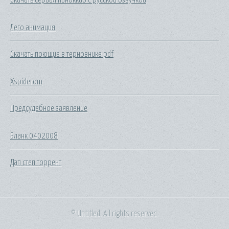
Лего анимация
Скачать поющие в терновнике pdf
Xspiderom
Предсудебное заявление
Бланк 0402008
Дап степ торрент
© Untitled. All rights reserved.