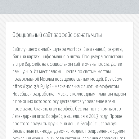
Официальный сайт варфейс скачать читы
Сайт лучшего онлайн шутера warface. База знаний, секреты,
баги на картах, информация о читах. Процедура регистрации
в игре Варфейс на официальном сайте очень проста. Далее
вам нужно. Из мест паломничества по святым местам
православной Москвы посещение святых мощей. DavidCow
https://goo.gl/uP9HgS - маска-пленка с лифтинг-эффектом
Новейшая разработка - маска с коллоидным. Главным ядром
с помощью которого осуществляется управление всеми
проектами. Скачать игру варфейс бесплатно на компьютер
Легендарная игра Варфейс, вышедшая в 2013 году. Проще
простого получить оружие на день в Варфейс: используя
бесплатные пин-коды. девочки модели поздравления с днем
рождения женщине 22 года картинки девушка одевалка игра.