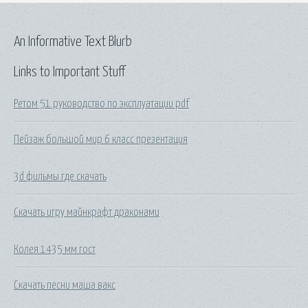
An Informative Text Blurb
Links to Important Stuff
Ретом 51 руководство по эксплуатации pdf
Пейзаж большой мир 6 класс презентация
3d фильмы где скачать
Скачать игру майнкрафт драконами
Колея 1435 мм гост
Скачать песни маша вакс