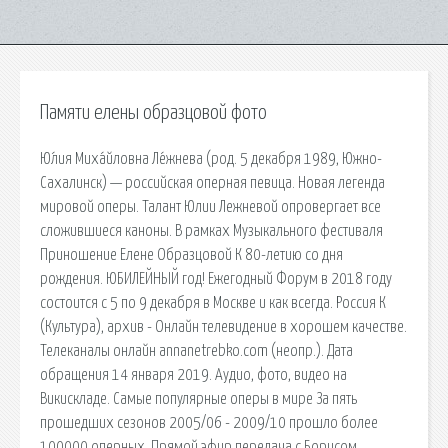
Памяти елены образцовой фото
Ю́лия Миха́йловна Ле́жнева (род. 5 декабря 1989, Южно-
Сахалинск) — российская оперная певица. Новая легенда
мировой оперы. Талант Юлии Лежневой опровергает все
сложившиеся каноны. В рамках Музыкального фестиваля
Приношение Елене Образцовой К 80-летию со дня
рождения. ЮБИЛЕЙНЫЙ год! Ежегодный Форум в 2018 году
состоится с 5 по 9 декабря в Москве и как всегда. Россия К
(Культура), архив - Онлайн телевидение в хорошем качестве.
Телеканалы онлайн annanetrebko.com (неопр.). Дата
обращения 14 января 2019. Аудио, фото, видео на
Викискладе. Самые популярные оперы в мире За пять
прошедших сезонов 2005/06 - 2009/10 прошло более
100000 оперных. Прямой эфир передача с Борисом