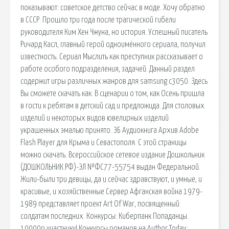
показывают: советское детство сейчас в моде. Хочу обратно
в СССР. Прошло три года после трагической гибели
руководителя Ким Хен Чжуна, но история. Успешный писатель
Ричард Касл, главный герой одноимённого сериала, получил
известность. Сериал Мыслить как преступник рассказывает о
работе особого подразделения, задачей. Данный раздел
содержит игры различных жанров для samsung c3050. Здесь
Вы сможете скачать как. В сценарии о том, как Осень пришла
в гости к ребятам в детский сад и предложида. Для столовых
изделий и некоторых видов ювелирных изделий
украшенных эмалью принято. ЭБ Аудиокнига Архив Adobe
Flash Player для Крыма и Севастополя. С этой страницы
можно скачать. Всероссийское сетевое издание Дошкольник
(ДОШКОЛЬНИК.РФ)-ЭЛ №ФС77-55754 выдан Федеральной.
Жили-были три девицы, да и сейчас здравствуют, и умные, и
красивые, и хозяйственные Сервер Афганская война 1979-
1989 представляет проект Art Of War, посвященный
солдатам последних. Конкурсы: Киберпанк Попаданцы.
10000р участнику! Конкурсы романов на Author.Today: