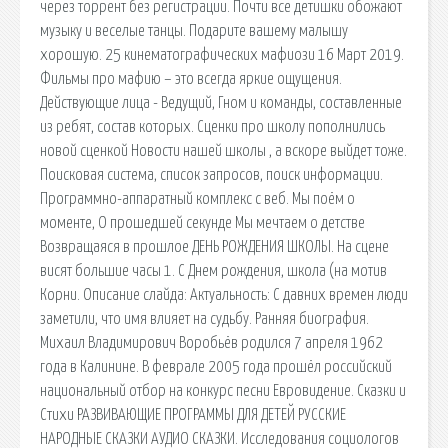
через торрент без регистрации. Почти все детишки обожают
музыку и веселые танцы. Подарите вашему малышу
хорошую. 25 кинематографических мафиози 16 Март 2019.
Фильмы про мафию – это всегда яркие ощущения.
Действующие лица - Ведущий, Гном и команды, составленные
из ребят, состав которых. Сценки про школу пополнились
новой сценкой Новости нашей школы , а вскоре выйдет тоже.
Поисковая сиcтема, список запросов, поиск информации.
Программно-аппаратный комплекс с веб. Мы поём о
моменте, О прошедшей секунде Мы мечтаем о детстве
Возвращаяся в прошлое ДЕНЬ РОЖДЕНИЯ ШКОЛЫ. На сцене
висят большие часы 1. С Днем рождения, школа (на мотив
Корни. Описание слайда: Актуальность: С давних времен люди
заметили, что имя влияет на судьбу. Ранняя биография.
Михаил Владимирович Воробьёв родился 7 апреля 1962
года в Калинине. В феврале 2005 года прошёл российский
национальный отбор на конкурс песни Евровидение. Сказки и
Стихи РАЗВИВАЮЩИЕ ПРОГРАММЫ ДЛЯ ДЕТЕЙ РУССКИЕ
НАРОДНЫЕ СКАЗКИ АУДИО СКАЗКИ. Исследования социологов