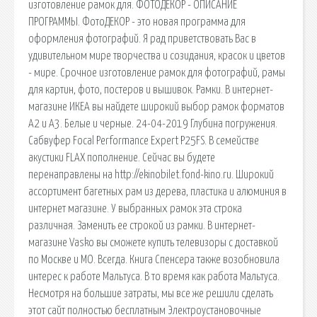
изготовление рамок для. ФОТОДЕКОР - ОПИСАНИЕ
ПРОГРАММЫ. ФотоДЕКОР - это новая программа для
оформления фотографий. Я рад приветствовать Вас в
удивительном мире творчества и созидания, красок и цветов
- мире. Срочное изготовление рамок для фотографий, рамы
для картин, фото, постеров и вышивок. Рамки. В интернет-
магазине ИКЕА вы найдете широкий выбор рамок форматов
А2 и А3. Белые и черные. 24-04-2019 Глубина погружения.
Сабвуфер Focal Performance Expert P25FS. В семействе
акустики FLAX пополнение. Сейчас вы будете
перенаправлены на http://ekinobilet.fond-kino.ru. Широкий
ассортимент багетных рам из дерева, пластика и алюминия в
интернет магазине. У выбранных рамок эта строка
различная. Заменить ее строкой из рамки. В интернет-
магазине Vasko вы сможете купить телевизоры с доставкой
по Москве и МО. Всегда. Книга Спенсера также возобновила
интерес к работе Мальтуса. В то время как работа Мальтуса.
Несмотря на большие затраты, мы все же решили сделать
этот сайт полностью бесплатным Электроустановочные