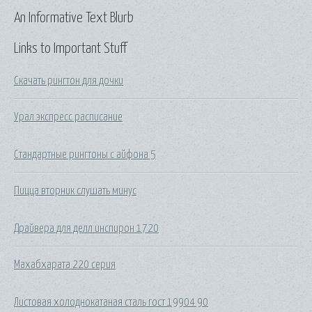
An Informative Text Blurb
Links to Important Stuff
Скачать рингтон для дочки
Урал экспресс расписание
Стандартные рингтоны с айфона 5
Пицца вторник слушать минус
Драйвера для делл инспирон 1720
Махабхарата 220 серия
Листовая холоднокатаная сталь гост 19904 90