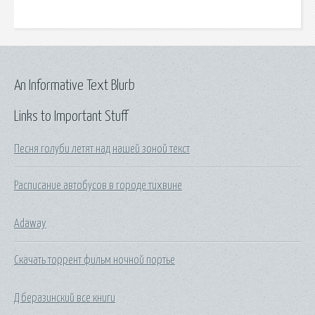
An Informative Text Blurb
Links to Important Stuff
Песня голуби летят над нашей зоной текст
Расписание автобусов в городе тихвине
Adaway
Скачать торрент фильм ночной портье
Д беразинский все книги