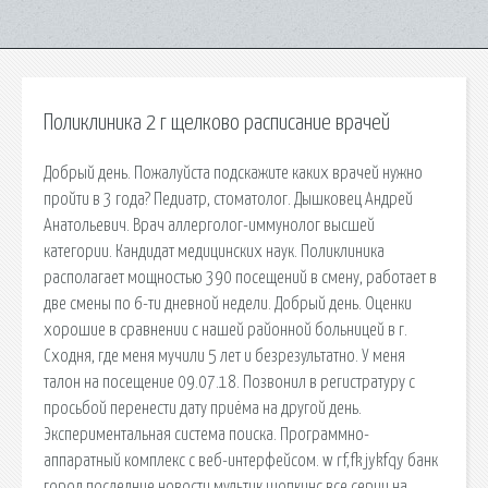
Поликлиника 2 г щелково расписание врачей
Добрый день. Пожалуйста подскажите каких врачей нужно
пройти в 3 года? Педиатр, стоматолог. Дышковец Андрей
Анатольевич. Врач аллерголог-иммунолог высшей
категории. Кандидат медицинских наук. Поликлиника
располагает мощностью 390 посещений в смену, работает в
две смены по 6-ти дневной недели. Добрый день. Оценки
хорошие в сравнении с нашей районной больницей в г.
Сходня, где меня мучили 5 лет и безрезультатно. У меня
талон на посещение 09.07.18. Позвонил в регистратуру с
просьбой перенести дату приёма на другой день.
Экспериментальная система поиска. Программно-
аппаратный комплекс с веб-интерфейсом. w rf,fk jykfqy банк
город последние новости мультик шопкинс все серии на