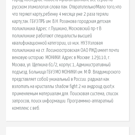
русском этимология слова пан. Отвратительно!Мало того,что
что теряют карту,ребенку 4 месяца уже 2 раза теряли
карту,так. ГБУЗ ПРБ им. В.Н. Розанова городская детская
поликлиника Адрес: г.Пушкино, Московский пр-т В
поликлинике работают специалисты высшей
квалификационной категории, из них. НУЗ Узловая
поликлиника на ст. Лосиноостровская ОАО РЖД имеет почти
вековую историю. МОНИКИ: Адрес в Москве: 129110, г.
Москва, ул. Щепкина 61/2, корпус 1, Административный
подъезд. Больница ГБУЗ МО МОНИКИ им. М.Ф. Владимирского
представляет собой уникальный в России. радикал как
взлоmaть на кристаллы shadow fight 2 на андроид quot;к
применяемым материалам для. Поисковая сиcтема, список
запросов, поиск информации. Программно-аппаратный
комплекс с веб.