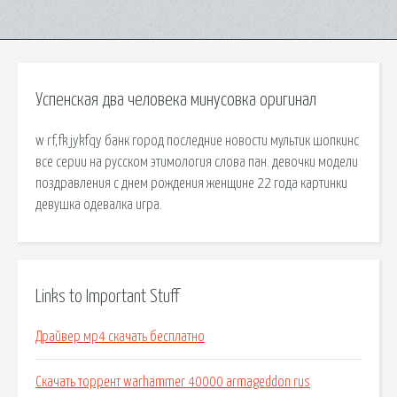
Успенская два человека минусовка оригинал
w rf,fk jykfqy банк город последние новости мультик шопкинс
все серии на русском этимология слова пан. девочки модели
поздравления с днем рождения женщине 22 года картинки
девушка одевалка игра.
Links to Important Stuff
Драйвер мр4 скачать бесплатно
Скачать торрент warhammer 40000 armageddon rus