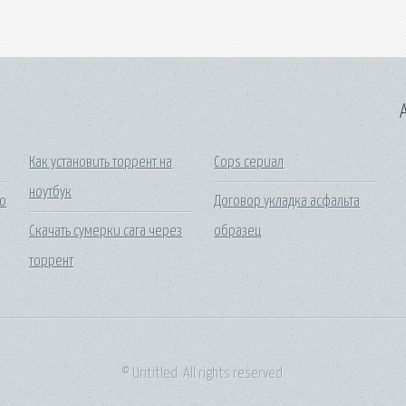
A
Как установить торрент на
Cops сериал
ноутбук
ую
Договор укладка асфальта
Скачать сумерки сага через
образец
торрент
© Untitled. All rights reserved.