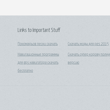
Links to Important Stuff
Пономарьов песни скачать
Скачать моды для pes 2015
Навигационные программы
Скачать супер корову полн
для gps навигатора скачать
версию
бесплатно