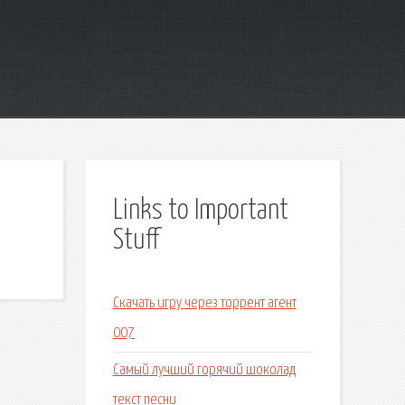
Links to Important
Stuff
Скачать игру через торрент агент
007
Самый лучший горячий шоколад
текст песни