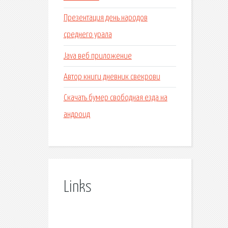
Презентация день народов
среднего урала
Java веб приложение
Автор книги дневник свекрови
Скачать бумер свободная езда на
андроид
Links