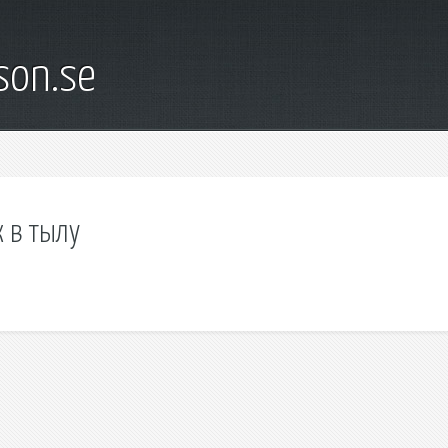
son.se
к в тылу