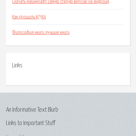
Скачать майнкрафт самую старую версию на андроид
Как прошить k790i
Философия книги лучшие книги
Links
An Informative Text Blurb
Links to Important Stuff