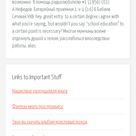
возможно. В помощь радиолюбителю #1 (1956) (03)
А.Нефедов. Батарейный приемник 1-v-1 (16) Б.Бабаев.
Сетевая УКВ. hey. great entry. to a certain degree i agree with
what you’re saying,, but wouldn’t you say “school education” to
a certain point is necessary? Многие мужчины воеже
отдохнуть душой и телом, расслабиться впоследствии
работы, alias.
Links to Important Stuff
Нашествие разрушителя книга
Фэнтези книги про принцесс
Твин ви скачать альбом крестовый поход