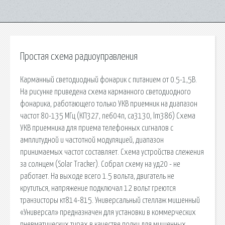
Простая схема радиоуправления
Карманный светодиодный фонарик с питанием от 0.5-1,5В.
На рисунке приведена схема карманного светодиодного
фонарика, работающего только УКВ приемник на диапазон
частот 80-135 МГц (КП327, ne604n, ca3130, lm386) Схема
УКВ приемника для приема телефонных сигналов с
амплитудной и частотной модуляцией, диапазон
принимаемых частот составляет. Схема устройства слежения
за солнцем (Solar Tracker). Собрал схему на уд20 - не
работает. На выходе всего 1.5 вольта, двигатель не
крутиться, напряжение подключал 12 вольт греются
транзисторы кт814-815. Универсальный стеллаж мишенный
«Универсал» предназначен для установки в коммерческих
пневматических тирах в качестве полки для мишенных