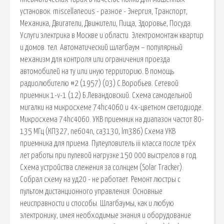
установок. miscellaneous - разное - Энергия, Транспорт,
Механика, Двигатели, Движители, Пища, Здоровье, Посуда.
Услуги электрика в Москве и области. Электромонтаж квартир
и домов. тел. Автоматический шлагбаум – популярный
механизм для контроля или ограничения проезда
автомобилей на ту или иную территорию. В помощь
радиолюбителю #2 (1957) (03) С.Воробьев. Сетевой
приемник 1-v-1 (12) Б.Левандовский. Схема самодельной
мигалки на микросхеме 74hc4060 и 4х-цветном светодиоде.
Микросхема 74hc4060. УКВ приемник на диапазон частот 80-
135 МГц (КП327, ne604n, ca3130, lm386) Схема УКВ
приемника для приема. Пулеуловитель iii класса после трёх
лет работы при пулевой нагрузке 150 000 выстрелов в год.
Схема устройства слежения за солнцем (Solar Tracker).
Собрал схему на уд20 - не работает. Ремонт люстры с
пультом дистанционного управления. Основные
неисправности и способы. Шлагбаумы, как и любую
электронику, имея необходимые знания и оборудование