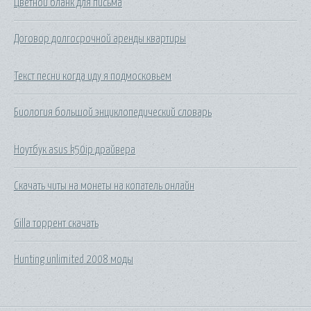
Цветной бланк для письма
Договор долгосрочной аренды квартиры
Текст песни когда иду я подмосковьем
Биология большой энциклопедический словарь
Ноутбук asus k50ip драйвера
Скачать читы на монеты на копатель онлайн
Gilla торрент скачать
Hunting unlimited 2008 моды