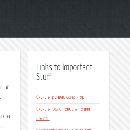
Links to Important
Stuff
енный
а
Скачать трамваи симулятор
Скачать приложение wine для
сов 94
ubuntu
ес: