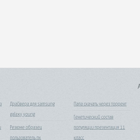
A
з
Драйвера для samsung
Папа скачать через торрент
galaxy young
Генетический состав
и
Резюме образец
популяции презентация 11
пользователь пк
класс