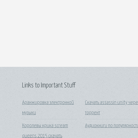
Links to Important Stuff
Аранжировка электронной
Скачать assassin unity чере
музыки
торрент
Королевы крика scream
Аудиокниги по популярност
queens 2015 скачать