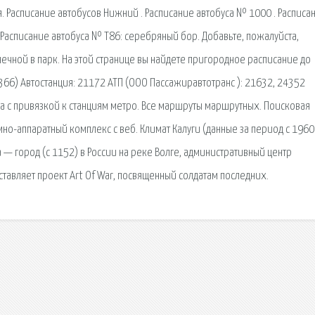
 Расписание автобусов Нижний . Расписание автобуса № 1000 . Расписа
) Расписание автобуса № Т86: серебряный бор. Добавьте, пожалуйста,
нечной в парк. На этой странице вы найдете пригородное расписание до
366) Автостанция: 21172 АТП (ООО Пассажиравтотранс ): 21632, 24352
а с привязкой к станциям метро. Все маршруты маршрутных. Поисковая
о-аппаратный комплекс с веб. Климат Калуги (данные за период с 1960 
́ — город (с 1152) в России на реке Волге, административный центр
тавляет проект Art Of War, посвященный солдатам последних.