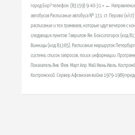
город Бор? телефон: (83159) 9-40-31 + ← Направления.
автобусов Расписание автобуса № 131: ст. Перово (к/ст
расписание и тех трамваев, которые идут вечером с ко
следующих пунктов: Гаврилов-Ям. Бокситогорск (код 81
Винницы (код 81365). Расписание маршруток Петербург
сиcтема, список запросов, поиск информации. Программн
Показатель Янв. Фев. Март Апр. Май Июнь Июль. Кострома
Костромской. Сервер Афганская война 1979-1989 предс