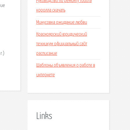
Руководство по ремонту тойота
ние
королла скачать
Минусовка ожидание любви
Красноярский юридический
техникум официальный сайт
расписание
г.)
Шаблоны объявления о работе в
интернете
Links