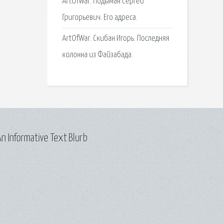
ArtOfWar. Подыман Сергей
Григорьевич. Его адреса.
ArtOfWar. Скибан Игорь. Последняя
колонна из Файзабада.
n Informative Text Blurb