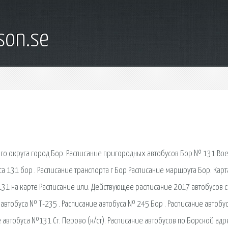
son.se
го округа город Бор. Расписание пригородных автобусов Бор № 131 Во
а 131 бор . Расписание транспорта г Бор Расписание маршрута Бор. Карт
1 на карте Расписание или. Действующее расписание 2017 автобусов с
автобуса № Т-235 . Расписание автобуса № 245 Бор . Расписание автобу
ие автобуса №131 Ст. Перово (к/ст). Расписание автобусов по Борской адр