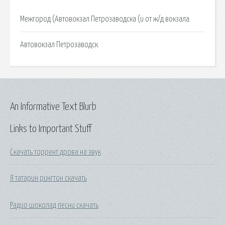
Межгород (Автовокзал Петрозаводска (и от ж/д вокзала.
Автовокзал Петрозаводск.
An Informative Text Blurb
Links to Important Stuff
Скачать торрент дрова на звук
Я татарин рингтон скачать
Радио шоколад песни скачать