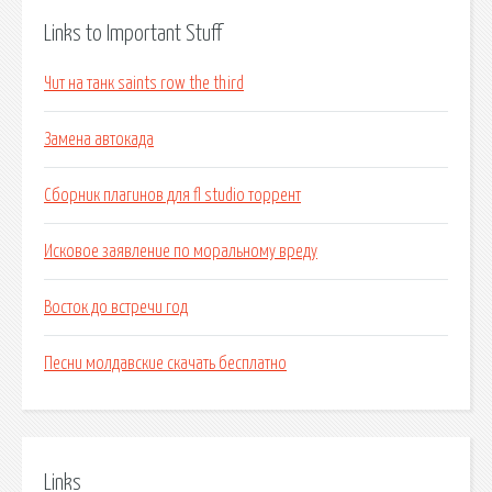
Links to Important Stuff
Чит на танк saints row the third
Замена автокада
Сборник плагинов для fl studio торрент
Исковое заявление по моральному вреду
Восток до встречи год
Песни молдавские скачать бесплатно
Links