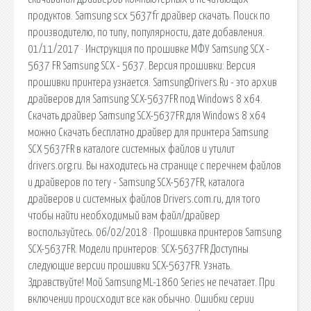
продуктов. Samsung scx 5637fr драйвер скачать. Поиск по
производителю, по типу, популярности, дате добавления.
01/11/2017 · Инструкция по прошивке МФУ Samsung SCX -
5637 FR Samsung SCX - 5637. Версия прошивки: Версия
прошивки принтера узнается. SamsungDrivers.Ru - это архив
драйверов для Samsung SCX-5637FR под Windows 8 x64.
Скачать драйвер Samsung SCX-5637FR для Windows 8 x64
можно Скачать бесплатно драйвер для принтера Samsung
SCX 5637FR в каталоге системных файлов и утилит
drivers.org.ru. Вы находитесь на странице с перечнем файлов
и драйверов по тегу - Samsung SCX-5637FR, каталога
драйверов и системных файлов Drivers.com.ru, для того
чтобы найти необходимый вам файл/драйвер
воспользуйтесь. 06/02/2018 · Прошивка принтеров Samsung
SCX-5637FR. Модели принтеров: SCX-5637FR Доступны
следующие версии прошивки SCX-5637FR. Узнать.
Здравствуйте! Мой Samsung ML-1860 Series не печатает. При
включении происходит все как обычно. Ошибки серии