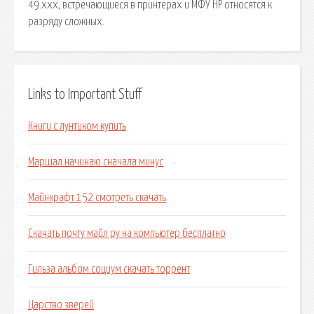
49.xxx, встречающиеся в принтерах и МФУ HP относятся к
разряду сложных.
Links to Important Stuff
Книги с лунтиком купить
Маршал начинаю сначала минус
Майнкрафт 152 смотреть скачать
Скачать почту майл ру на компьютер бесплатно
Гильза альбом социум скачать торрент
Царство зверей