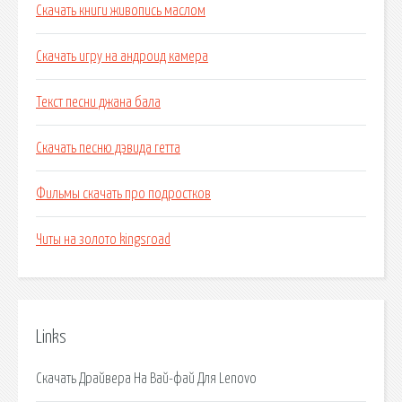
Скачать книги живопись маслом
Скачать игру на андроид камера
Текст песни джана бала
Скачать песню дэвида гетта
Фильмы скачать про подростков
Читы на золото kingsroad
Links
Скачать Драйвера На Вай-фай Для Lenovo