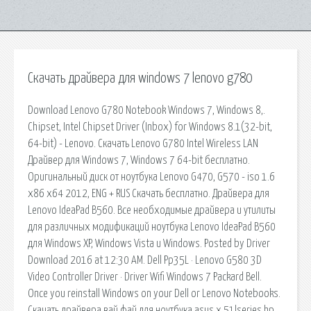
Скачать драйвера для windows 7 lenovo g780
Download Lenovo G780 Notebook Windows 7, Windows 8,.
Chipset, Intel Chipset Driver (Inbox) for Windows 8.1(32-bit,
64-bit) - Lenovo. Скачать Lenovo G780 Intel Wireless LAN
Драйвер для Windows 7, Windows 7 64-bit бесплатно.
Оригинальный диск от ноутбука Lenovo G470, G570 - iso 1.6
x86 x64 2012, ENG + RUS Скачать бесплатно. Драйвера для
Lenovo IdeaPad B560. Все необходимые драйвера и утилиты
для различных модификаций ноутбука Lenovo IdeaPad B560
для Windows XP, Windows Vista и Windows. Posted by Driver
Download 2016 at 12:30 AM. Dell Pp35L · Lenovo G580 3D
Video Controller Driver · Driver Wifi Windows 7 Packard Bell.
Once you reinstall Windows on your Dell or Lenovo Notebooks.
Скачать драйвера вай фай для ноутбука asus x 51lseries hp